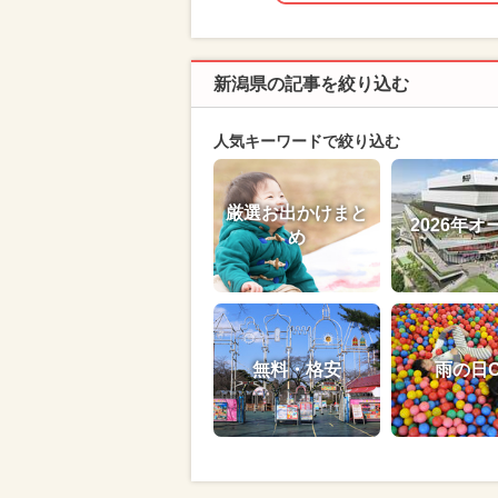
新潟県の記事を絞り込む
人気キーワードで絞り込む
厳選お出かけまと
2026年オ
め
無料・格安
雨の日