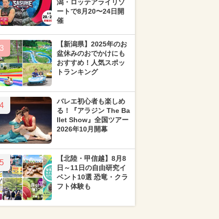
潟・ロッテアライリゾ
ートで8月20〜24日開
催
【新潟県】2025年のお
3
盆休みのおでかけにも
おすすめ！人気スポッ
トランキング
バレエ初心者も楽しめ
4
る！『アラジン The Ba
llet Show』全国ツアー
2026年10月開幕
【北陸・甲信越】8月8
5
日～11日の自由研究イ
ベント10選 恐竜・クラ
フト体験も