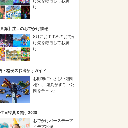
け先を厳選してお届
け！
東海】注目のおでかけ情報
8月におすすめのおでか
け先を厳選してお届
け！
円・格安のお出かけガイド
お財布にやさしい遊園
地や、 遊具がすごい公
園をチェック！
生日特典＆割引2026
おでかけバースデーア
イデア20選