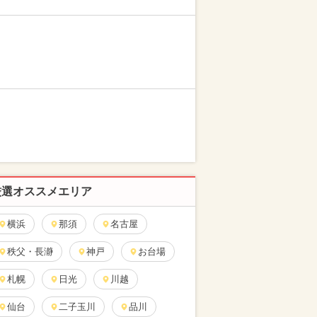
厳選オススメエリア
横浜
那須
名古屋
秩父・長瀞
神戸
お台場
札幌
日光
川越
仙台
二子玉川
品川