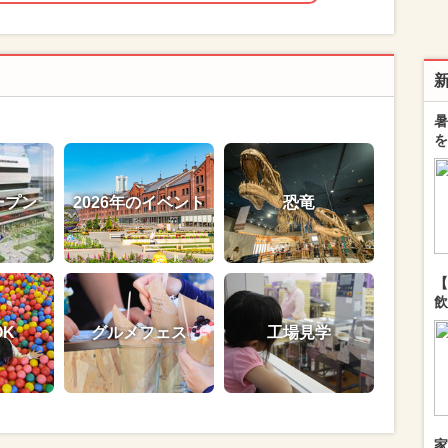
暑
を
ープン
2026年のイベント
恐竜
【
飲
OK
グルメフェス
工場見学
家