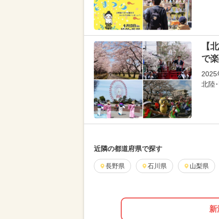
【北
で楽
20
北陸
近隣の都道府県で探す
長野県
石川県
山梨県
新