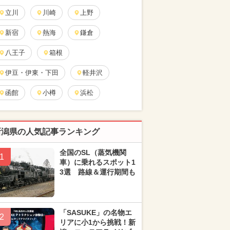
立川
川崎
上野
新宿
熱海
鎌倉
八王子
箱根
伊豆・伊東・下田
軽井沢
函館
小樽
浜松
新潟県の人気記事ランキング
全国のSL（蒸気機関
1
車）に乗れるスポット1
3選 路線＆運行期間も
「SASUKE」の名物エ
2
リアに小1から挑戦！新