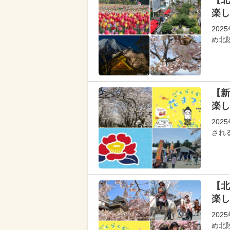
【北
楽し
20
め北
【新
楽し
20
され
【北
楽し
20
め北