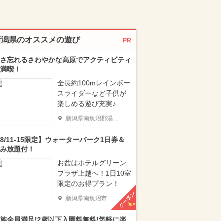
新潟県のオススメの遊び
PR
さ忘れるさわやかな高原でアクティビティ
満喫！
全長約100mレインボー
スライダーなど子供が
楽しめる遊び充実♪
新潟県南魚沼郡湯沢町
8/11-15限定】ウォーターパーク1日券＆
み放題付！
お盆はホテルグリーン
プラザ上越へ！1日10室
限定のお得プラン！
クーポン
新潟県南魚沼市
族全員満足!2歳以下入園料無料!気軽に楽