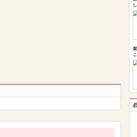
し
屋
こ