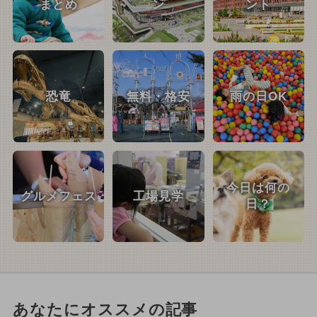
まとめ
ン
ント
恐竜
無料・格安
雨の日OK
今日は何の
グルメフェス
工場見学
日？
あなたにオススメの記事