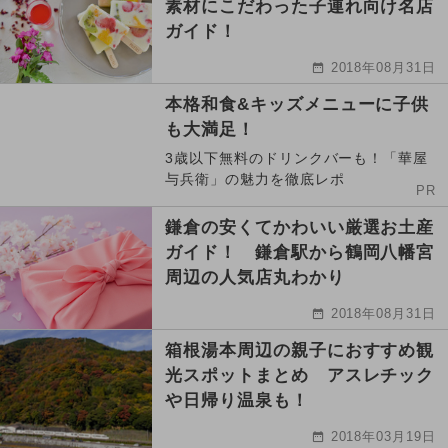
素材にこだわった子連れ向け名店
ガイド！
2018年08月31日
本格和食&キッズメニューに子供
も大満足！
3歳以下無料のドリンクバーも！「華屋
与兵衛」の魅力を徹底レポ
PR
鎌倉の安くてかわいい厳選お土産
ガイド！ 鎌倉駅から鶴岡八幡宮
周辺の人気店丸わかり
2018年08月31日
箱根湯本周辺の親子におすすめ観
光スポットまとめ アスレチック
や日帰り温泉も！
2018年03月19日