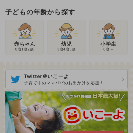
子どもの年齢から探す
幼児
赤ちゃん
小学生
3歳4歳5歳
0歳1歳2歳
6歳〜
Twitter＠いこーよ
子育て中のママパパのお出かけを応援！