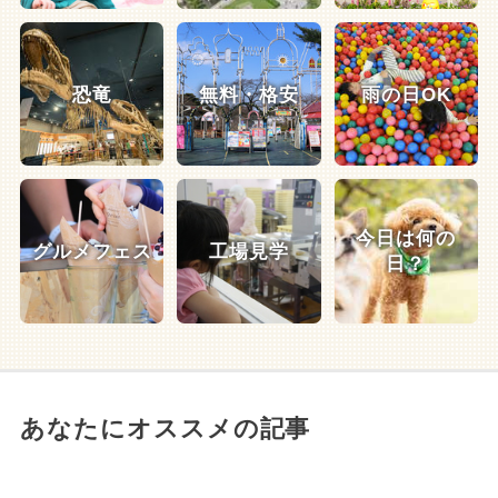
恐竜
無料・格安
雨の日OK
今日は何の
グルメフェス
工場見学
日？
あなたにオススメの記事