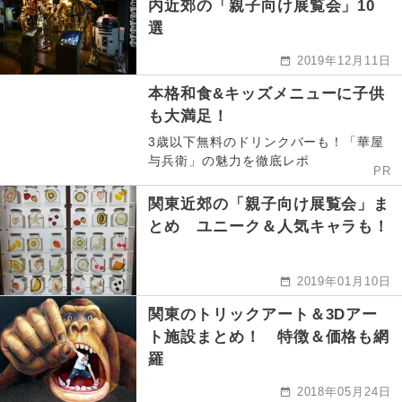
内近郊の「親子向け展覧会」10
選
2019年12月11日
本格和食&キッズメニューに子供
も大満足！
3歳以下無料のドリンクバーも！「華屋
与兵衛」の魅力を徹底レポ
PR
関東近郊の「親子向け展覧会」ま
とめ ユニーク＆人気キャラも！
2019年01月10日
関東のトリックアート＆3Dアー
ト施設まとめ！ 特徴＆価格も網
羅
2018年05月24日