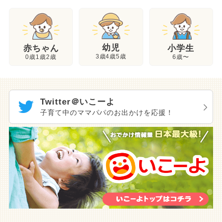
幼児
赤ちゃん
小学生
3歳4歳5歳
0歳1歳2歳
6歳〜
Twitter＠いこーよ
子育て中のママパパのお出かけを応援！