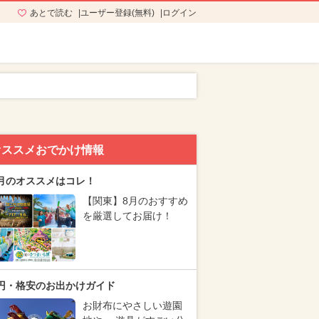
あとで読む
ユーザー登録(無料)
ログイン
オススメおでかけ情報
月のオススメはコレ！
【関東】8月のおすすめ
を厳選してお届け！
円・格安のお出かけガイド
お財布にやさしい遊園