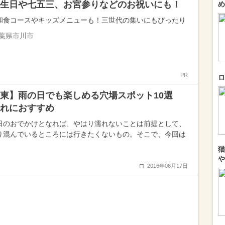
生日や七五三、お宮参りなどのお祝いにも！
め
和食コースやキッズメニューも！三世代の集いにもぴったり
葉県市川市
PR
ロ
関東】雨の日でも楽しめる穴場スポット10選
れにおすすめ
日のおでかけとなれば、やはり濡れないことは前提として、
り混んでいるところには行きたくないもの。そこで、今回は
猫
や
2016年06月17日