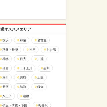
厳選オススメエリア
横浜
那須
名古屋
秩父・長瀞
神戸
お台場
札幌
日光
川越
仙台
二子玉川
品川
立川
川崎
上野
新宿
熱海
鎌倉
八王子
箱根
伊豆・伊東・下田
軽井沢