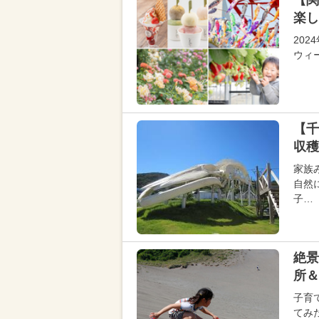
【関
楽し
20
ウィ
【
収穫
家族
自然
子…
絶景
所＆
子育
てみ