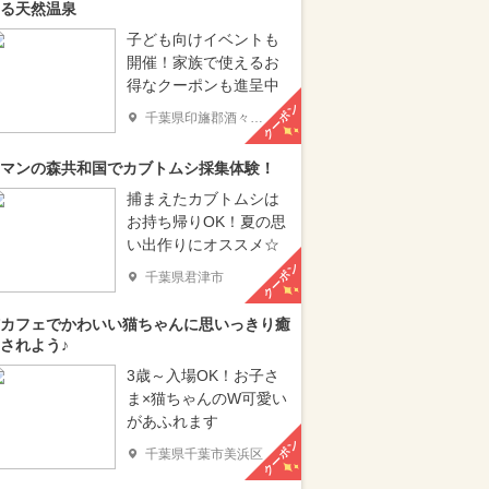
る天然温泉
子ども向けイベントも
開催！家族で使えるお
得なクーポンも進呈中
クーポン
千葉県印旛郡酒々井町
マンの森共和国でカブトムシ採集体験！
捕まえたカブトムシは
お持ち帰りOK！夏の思
い出作りにオススメ☆
クーポン
千葉県君津市
カフェでかわいい猫ちゃんに思いっきり癒
されよう♪
3歳～入場OK！お子さ
ま×猫ちゃんのW可愛い
があふれます
クーポン
千葉県千葉市美浜区