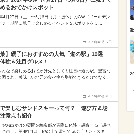
東】2024年GW（4月27日〜5月6日）に親子で
めるおでかけスポット
24年4月27日（土）〜5月6日（月・振休）のGW（ゴールデン
ーク）期間に親子で楽しめるイベント＆スポットをま…
誕
2024年04月17日
千葉】親子におすすめの人気「道の駅」10選
体験＆注目グルメ！
みんなで楽しめるおでかけ先としても注目の道の駅。豊富な
2
に囲まれ、美味しい地元の食べ物を堪能できるだけでなく、
2023年05月31日
で楽しむサンドスキーって何？ 遊び方＆場
注意点も紹介
てやお出かけの疑問を編集部が実際に体験・調査する「調べ
た企画」。第4回目は、砂の上で滑って遊ぶ「サンドスキ