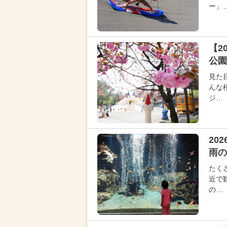
ー」
【2
公園
見た
んな
ジ…
20
雨の
たく
近で
の…