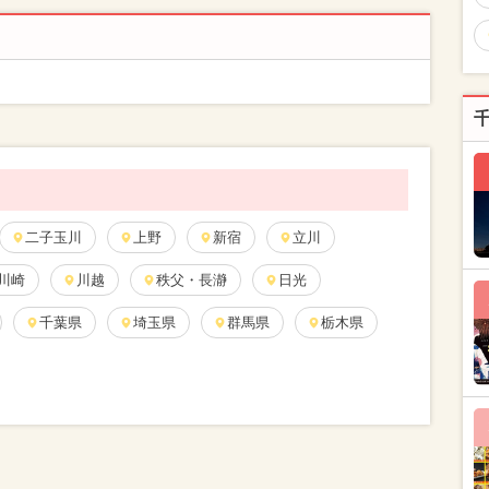
二子玉川
上野
新宿
立川
川崎
川越
秩父・長瀞
日光
千葉県
埼玉県
群馬県
栃木県