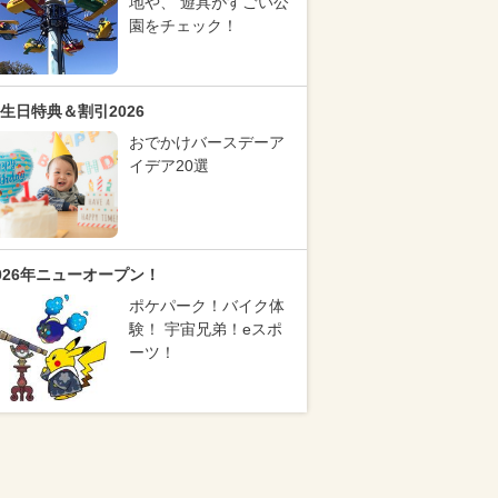
地や、 遊具がすごい公
園をチェック！
生日特典＆割引2026
おでかけバースデーア
イデア20選
026年ニューオープン！
ポケパーク！バイク体
験！ 宇宙兄弟！eスポ
ーツ！