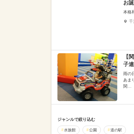
お誕
本格
千
【
子連
雨の
あま
関…
ジャンルで絞り込む
水族館
公園
道の駅