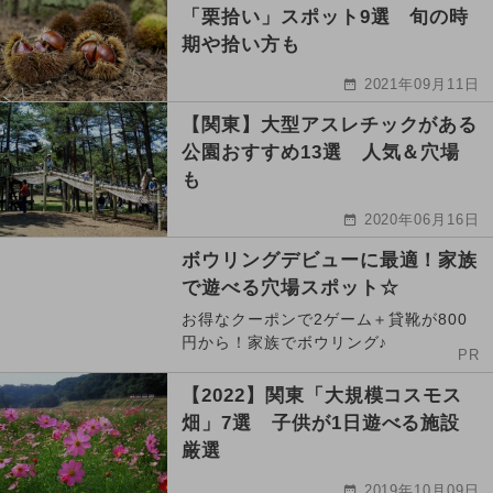
「栗拾い」スポット9選 旬の時
期や拾い方も
2021年09月11日
【関東】大型アスレチックがある
公園おすすめ13選 人気＆穴場
も
2020年06月16日
ボウリングデビューに最適！家族
で遊べる穴場スポット☆
お得なクーポンで2ゲーム＋貸靴が800
円から！家族でボウリング♪
PR
【2022】関東「大規模コスモス
畑」7選 子供が1日遊べる施設
厳選
2019年10月09日