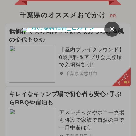
千葉県のオススメおでかけ
PR
×
低価格で長時間滞在☆飲食物持ち込み＆親
の交代もOK♪
【屋内プレイグラウンド】
0歳無料＆アプリ会員登録
で入場料割引!
千葉県習志野市
クーポン
キレイなキャンプ場で初心者も安心♪手ぶ
らBBQや宿泊も
アスレチックやポニー牧場
も併設で家族で自然の中で
一日中遊ぼう