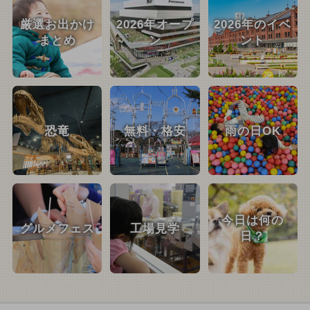
厳選お出かけ
2026年オープ
2026年のイベ
まとめ
ン
ント
恐竜
無料・格安
雨の日OK
今日は何の
グルメフェス
工場見学
日？