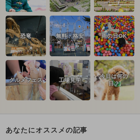
恐竜
無料・格安
雨の日OK
今日は何の
グルメフェス
工場見学
日？
あなたにオススメの記事