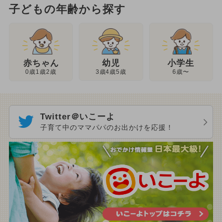
子どもの年齢から探す
幼児
赤ちゃん
小学生
3歳4歳5歳
0歳1歳2歳
6歳〜
Twitter＠いこーよ
子育て中のママパパのお出かけを応援！