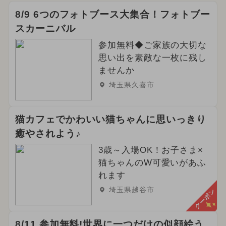
8/9 6つのフォトブース大集合！フォトブー
スカーニバル
参加無料◆ご家族の大切な
思い出を素敵な一枚に残し
ませんか
埼玉県久喜市
猫カフェでかわいい猫ちゃんに思いっきり
癒やされよう♪
3歳～入場OK！お子さま×
猫ちゃんのW可愛いがあふ
れます
埼玉県越谷市
クーポン
8/11 参加無料!世界に一つだけの似顔絵う