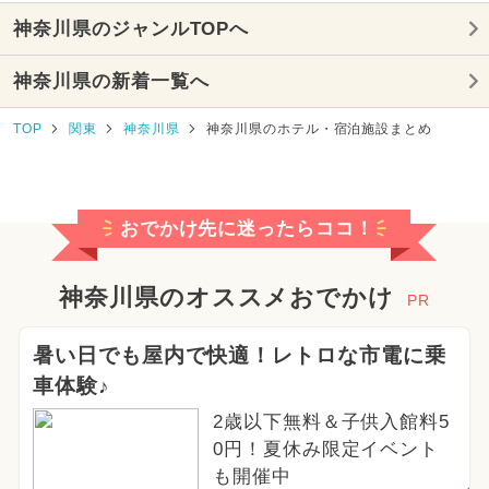
GW(ゴールデンウィーク)
神奈川県のジャンルTOPへ
厳選お出かけまとめ
神奈川県の新着一覧へ
2023年のイベント
TOP
関東
神奈川県
神奈川県のホテル・宿泊施設まとめ
おでかけ先に迷ったらココ！
神奈川県のオススメおでかけ
PR
暑い日でも屋内で快適！レトロな市電に乗
車体験♪
2歳以下無料＆子供入館料5
0円！夏休み限定イベント
も開催中