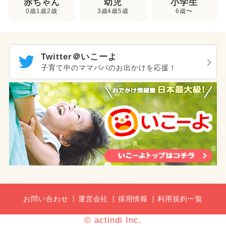
幼児
赤ちゃん
小学生
3歳4歳5歳
0歳1歳2歳
6歳〜
Twitter＠いこーよ
子育て中のママパパのお出かけを応援！
お問い合わせ
運営会社
採用情報
利用規約一覧
© actindi Inc.