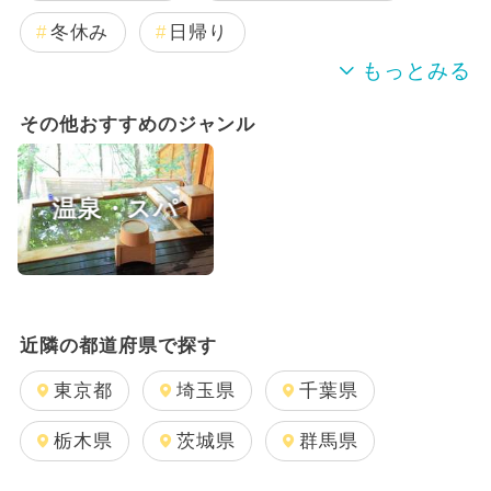
冬休み
日帰り
ハロウィンビュッフェ
絶景
その他おすすめのジャンル
アート
レゴ
ハローキティ
温泉・スパ
きかんしゃトーマス
アンパンマン
ディズニー
ハロウィン
1日中遊べる
誕生日
近隣の都道府県で探す
箱根旅行・観光
東京都
埼玉県
千葉県
シルバーウィーク・秋の連休
春休み
栃木県
茨城県
群馬県
観光
夏休み（観光）