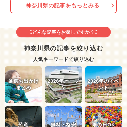
神奈川県の記事をもっとみる
どんな記事をお探しですか？
神奈川県の記事を絞り込む
人気キーワードで絞り込む
厳選お出かけ
2026年オープ
2026年のイベ
まとめ
ン
ント
恐竜
無料・格安
雨の日OK