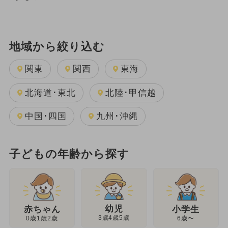
地域から絞り込む
関東
関西
東海
北海道･東北
北陸･甲信越
中国･四国
九州･沖縄
子どもの年齢から探す
幼児
赤ちゃん
小学生
3歳4歳5歳
0歳1歳2歳
6歳〜