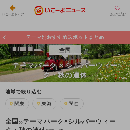
いこーよトップ
あとで読む
テーマ別おすすめスポットまとめ
全国
テーマパーク × シルバーウィー
ク・秋の連休
地域で絞り込む
関東
東海
関西
全国
テーマパーク×シルバーウィー
の