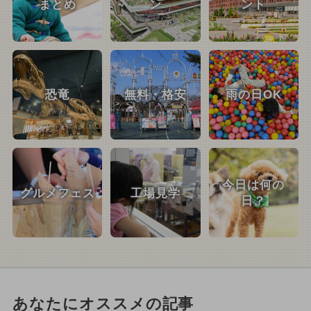
まとめ
ン
ント
恐竜
無料・格安
雨の日OK
今日は何の
グルメフェス
工場見学
日？
あなたにオススメの記事