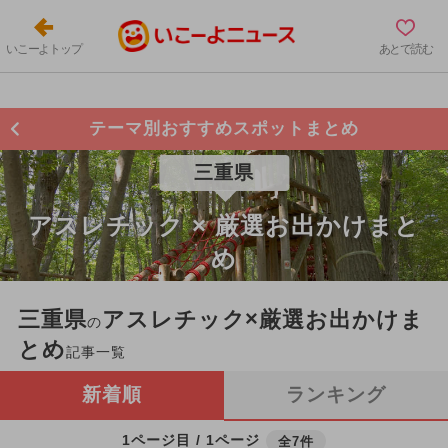
いこーよトップ
あとで読む
テーマ別おすすめスポットまとめ
三重県
アスレチック × 厳選お出かけまと
め
三重県
アスレチック×厳選お出かけま
の
とめ
記事一覧
新着順
ランキング
1ページ目 / 1ページ
全7件