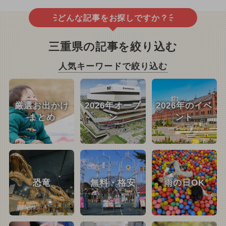
どんな記事をお探しですか？
三重県の記事を絞り込む
人気キーワードで絞り込む
厳選お出かけ
2026年オープ
2026年のイベ
まとめ
ン
ント
恐竜
無料・格安
雨の日OK