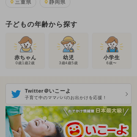
三重県
静岡県
子どもの年齢から探す
幼児
赤ちゃん
小学生
3歳4歳5歳
0歳1歳2歳
6歳〜
Twitter＠いこーよ
子育て中のママパパのお出かけを応援！