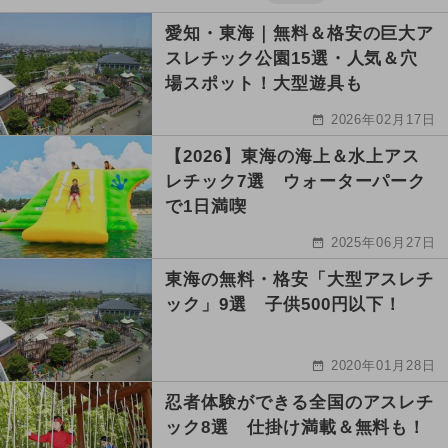
愛知・東海｜無料＆格安の巨大ア
スレチック公園15選・人気＆穴
場スポット！大型遊具も
2026年02月17日
【2026】東海の海上＆水上アス
レチック7選 ウォーターパーク
で1日満喫
2025年06月27日
東海の無料・格安「大型アスレチ
ック」9選 子供500円以下！
2020年01月28日
忍者体験ができる全国のアスレチ
ック8選 仕掛け満載＆無料も！