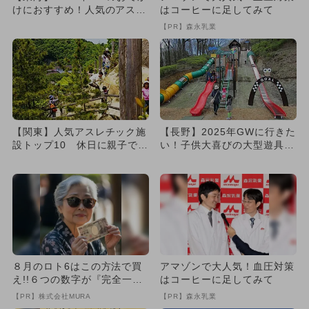
けにおすすめ！人気のアスレ
はコーヒーに足してみて
チック施設ランキング
【PR】森永乳業
【関東】人気アスレチック施
【長野】2025年GWに行きた
設トップ10 休日に親子で大
い！子供大喜びの大型遊具の
満足！
ある公園おすすめ6選
８月のロト6はこの方法で買
アマゾンで大人気！血圧対策
え!!６つの数字が『完全一
はコーヒーに足してみて
致』する方法
【PR】株式会社MURA
【PR】森永乳業