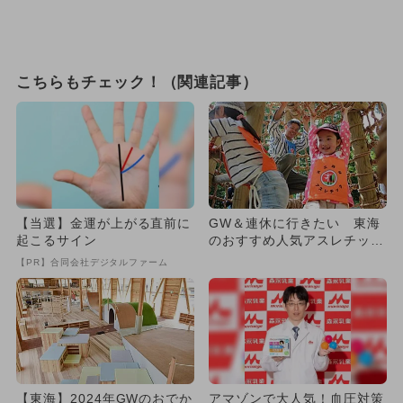
こちらもチェック！（関連記事）
【当選】金運が上がる直前に
GW＆連休に行きたい 東海
起こるサイン
のおすすめ人気アスレチック
施設TOP10
【PR】合同会社デジタルファーム
【東海】2024年GWのおでか
アマゾンで大人気！血圧対策