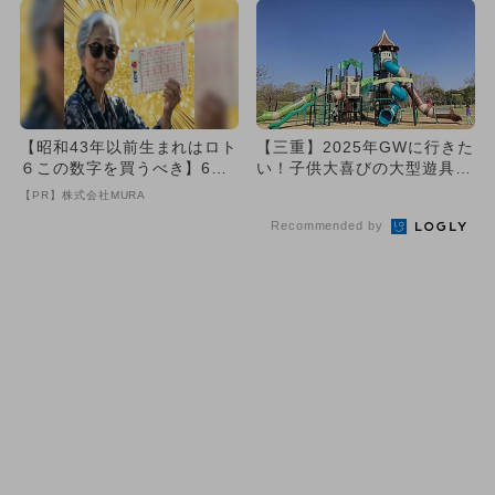
【昭和43年以前生まれはロト
【三重】2025年GWに行きた
６この数字を買うべき】6つ
い！子供大喜びの大型遊具の
の数字が「完全一致」する
ある公園おすすめ6選
【PR】株式会社MURA
方...
Recommended by