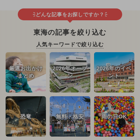
どんな記事をお探しですか？
東海の記事を絞り込む
人気キーワードで絞り込む
厳選お出かけ
2026年オープ
2026年のイベ
まとめ
ン
ント
恐竜
無料・格安
雨の日OK