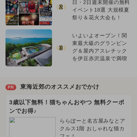
日・2日週末開催の無料
2
イベント18選 大規模夏
祭り＆花火大会も！
いよいよオープン！関
東最大級のグランピン
3
グ＆屋内アスレチック
を伊豆赤沢温泉で満喫
東海近郊のオススメおでかけ
PR
3歳以下無料！猫ちゃんおやつ 無料クーポ
ンでお得♪
ららぽーと名古屋みなとア
クルス1階 おしゃれな猫カ
フェ！