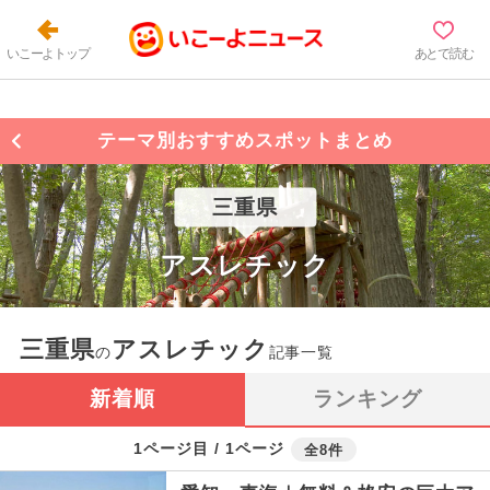
いこーよトップ
あとで読む
テーマ別おすすめスポットまとめ
三重県
アスレチック
三重県
アスレチック
の
記事一覧
新着順
ランキング
1ページ目 / 1ページ
全8件