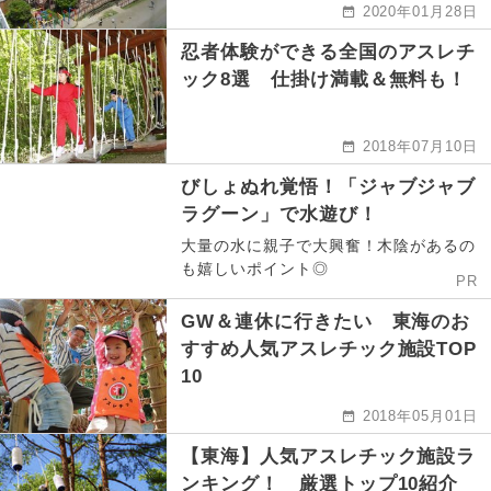
2020年01月28日
忍者体験ができる全国のアスレチ
ック8選 仕掛け満載＆無料も！
2018年07月10日
びしょぬれ覚悟！「ジャブジャブ
ラグーン」で水遊び！
大量の水に親子で大興奮！木陰があるの
も嬉しいポイント◎
PR
GW＆連休に行きたい 東海のお
すすめ人気アスレチック施設TOP
10
2018年05月01日
【東海】人気アスレチック施設ラ
ンキング！ 厳選トップ10紹介