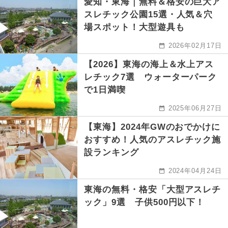
愛知・東海｜無料＆格安の巨大ア
スレチック公園15選・人気＆穴
場スポット！大型遊具も
2026年02月17日
【2026】東海の海上＆水上アス
レチック7選 ウォーターパーク
で1日満喫
2025年06月27日
【東海】2024年GWのおでかけに
おすすめ！人気のアスレチック施
設ランキング
2024年04月24日
東海の無料・格安「大型アスレチ
ック」9選 子供500円以下！