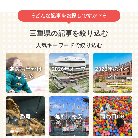
どんな記事をお探しですか？
三重県の記事を絞り込む
人気キーワードで絞り込む
厳選お出かけ
2026年オープ
2026年のイベ
まとめ
ン
ント
恐竜
無料・格安
雨の日OK