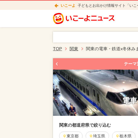
いこーよ
子どもとお出かけ情報サイト「いこ
TOP
関東
関東の電車・鉄道x冬休み
テーマ
電車
関東の都道府県で絞り込む
東京都
埼玉県
栃木県