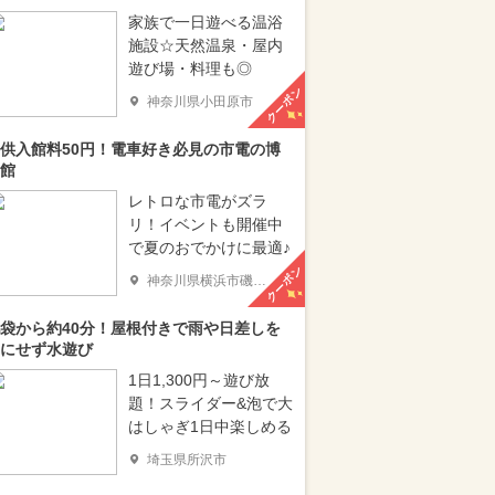
家族で一日遊べる温浴
施設☆天然温泉・屋内
遊び場・料理も◎
クーポン
神奈川県小田原市
供入館料50円！電車好き必見の市電の博
館
レトロな市電がズラ
リ！イベントも開催中
で夏のおでかけに最適♪
クーポン
神奈川県横浜市磯子区
袋から約40分！屋根付きで雨や日差しを
にせず水遊び
1日1,300円～遊び放
題！スライダー&泡で大
はしゃぎ1日中楽しめる
埼玉県所沢市