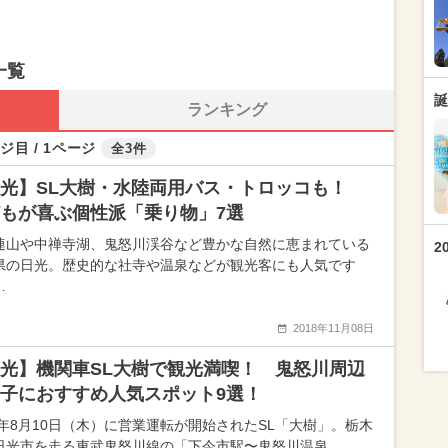
一覧
誕
ランキング
ジ目 / 1ページ
全3件
日光】SL大樹・水陸両用バス・トロッコも！
もが喜ぶ個性派「乗り物」7選
連山や中禅寺湖、鬼怒川渓谷など豊かな自然に恵まれている
2
県の日光。歴史的な社寺や温泉などが観光客にも人気です
…
2018年11月08日
光】機関車SL大樹で観光満喫！ 鬼怒川周辺
子におすすめ人気スポット9選！
17年8月10日（木）に営業運転が開始されたSL「大樹」。栃木
日光市を走る東武鬼怒川線の「下今市駅〜鬼怒川温泉…