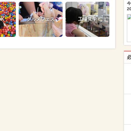
今
2
OK
グルメフェス
工場見学