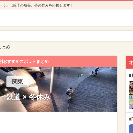
ーよ」は親子の成長、夢の育みを応援します！
まとめ
別おすすめスポットまとめ
8
関東
・鉄道 × 冬休み
0