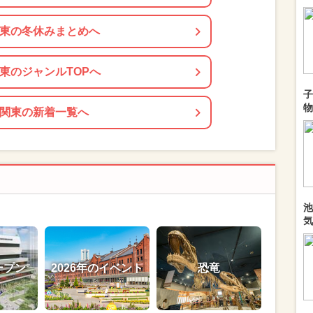
東の冬休みまとめへ
東のジャンルTOPへ
子
物
関東の新着一覧へ
池
気
ープン
2026年のイベント
恐竜