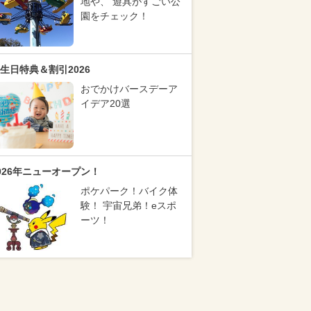
地や、 遊具がすごい公
園をチェック！
生日特典＆割引2026
おでかけバースデーア
イデア20選
026年ニューオープン！
ポケパーク！バイク体
験！ 宇宙兄弟！eスポ
ーツ！