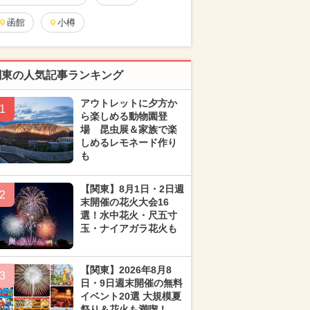
函館
小樽
関東の人気記事ランキング
アウトレットに夕方か
1
ら楽しめる動物園登
場 昆虫展＆家族で楽
しめるレモネード作り
も
【関東】8月1日・2日週
2
末開催の花火大会16
選！水中花火・尺五寸
玉・ナイアガラ花火も
【関東】2026年8月8
3
日・9日週末開催の無料
イベント20選 大規模夏
祭り＆花火も満喫！