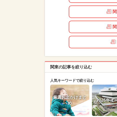
関
関
関東の記事を絞り込む
人気キーワードで絞り込む
厳選お出かけまと
2026年オ
め