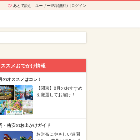
あとで読む
ユーザー登録(無料)
ログイン
オススメおでかけ情報
月のオススメはコレ！
【関東】8月のおすすめ
を厳選してお届け！
円・格安のお出かけガイド
お財布にやさしい遊園