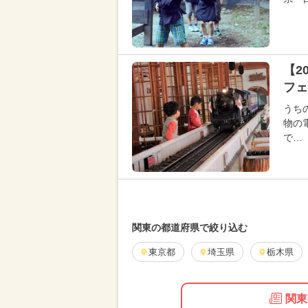
【2
フェ
うち
物の
で…
関東の都道府県で絞り込む
東京都
埼玉県
栃木県
関東