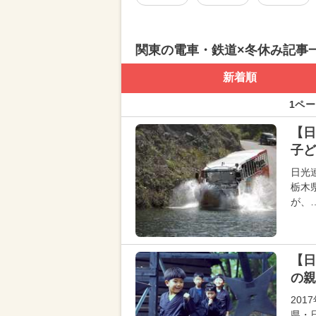
関東の電車・鉄道×冬休み記事
新着順
1ペー
【
子ど
日光
栃木
が、
【日
の親
20
県・