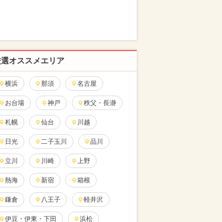
厳選オススメエリア
横浜
那須
名古屋
お台場
神戸
秩父・長瀞
札幌
仙台
川越
日光
二子玉川
品川
立川
川崎
上野
熱海
新宿
箱根
鎌倉
八王子
軽井沢
伊豆・伊東・下田
浜松