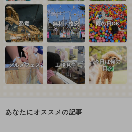
恐竜
無料・格安
雨の日OK
今日は何の
グルメフェス
工場見学
日？
あなたにオススメの記事