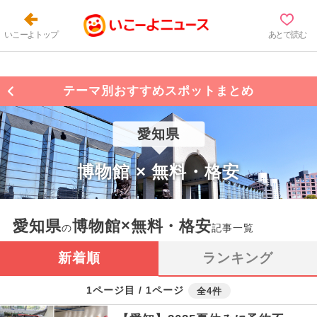
いこーよトップ
あとで読む
テーマ別おすすめスポットまとめ
愛知県
博物館 × 無料・格安
愛知県
博物館×無料・格安
の
記事一覧
新着順
ランキング
1ページ目 / 1ページ
全4件