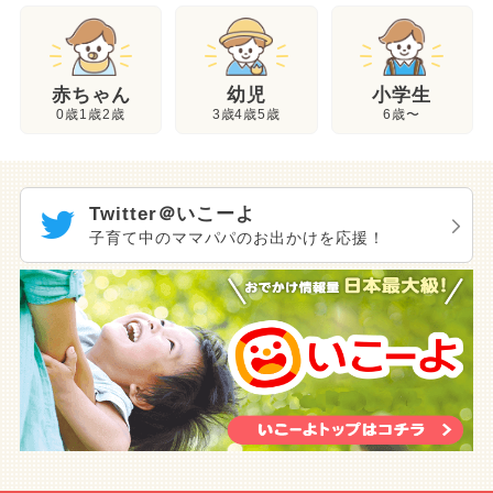
幼児
赤ちゃん
小学生
3歳4歳5歳
0歳1歳2歳
6歳〜
Twitter＠いこーよ
子育て中のママパパのお出かけを応援！