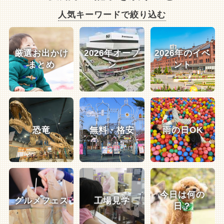
人気キーワードで絞り込む
厳選お出かけ
2026年オープ
2026年のイベ
まとめ
ン
ント
恐竜
無料・格安
雨の日OK
今日は何の
グルメフェス
工場見学
日？