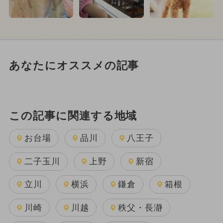
あなたにオススメの記事
この記事に関連する地域
お台場
品川
八王子
二子玉川
上野
新宿
立川
横浜
鎌倉
箱根
川崎
川越
秩父・長瀞