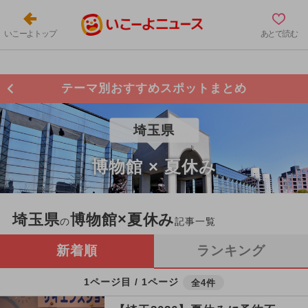
いこーよトップ
あとで読む
テーマ別おすすめスポットまとめ
埼玉県
博物館 × 夏休み
埼玉県
博物館×夏休み
の
記事一覧
新着順
ランキング
1ページ目 / 1ページ
全4件