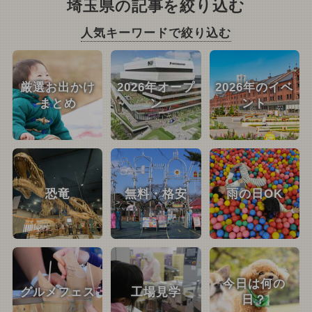
埼玉県の記事を絞り込む
人気キーワードで絞り込む
厳選お出かけ
2026年オープ
2026年のイベ
まとめ
ン
ント
恐竜
無料・格安
雨の日OK
今日は何の
グルメフェス
工場見学
日？