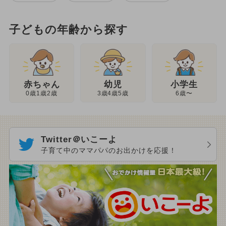
子どもの年齢から探す
幼児
赤ちゃん
小学生
3歳4歳5歳
0歳1歳2歳
6歳〜
Twitter＠いこーよ
子育て中のママパパのお出かけを応援！