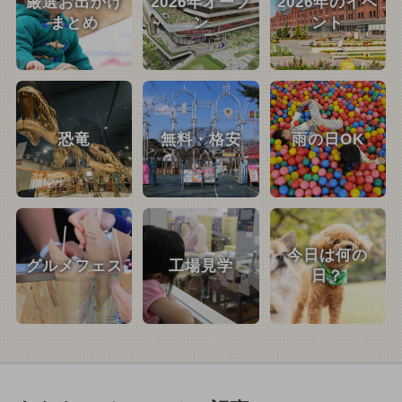
厳選お出かけ
2026年オープ
2026年のイベ
まとめ
ン
ント
恐竜
無料・格安
雨の日OK
今日は何の
グルメフェス
工場見学
日？