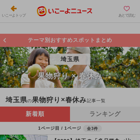
いこーよトップ
あとで読む
テーマ別おすすめスポットまとめ
埼玉県
果物狩り × 春休み
埼玉県
果物狩り×春休み
の
記事一覧
新着順
ランキング
1ページ目 / 1ページ
全3件