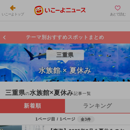
いこーよトップ
あとで読む
テーマ別おすすめスポットまとめ
三重県
水族館 × 夏休み
三重県
水族館×夏休み
の
記事一覧
新着順
ランキング
1ページ目 / 1ページ
全3件