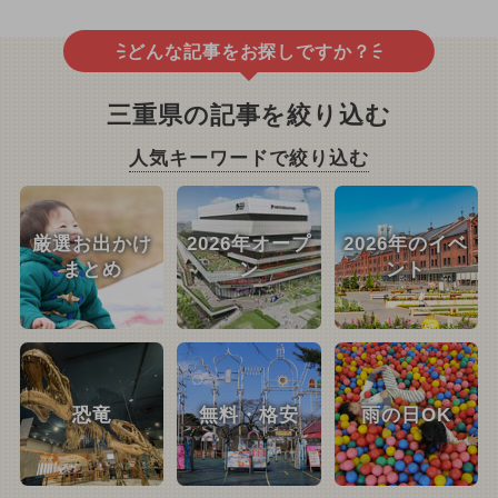
どんな記事をお探しですか？
三重県の記事を絞り込む
人気キーワードで絞り込む
厳選お出かけ
2026年オープ
2026年のイベ
まとめ
ン
ント
恐竜
無料・格安
雨の日OK