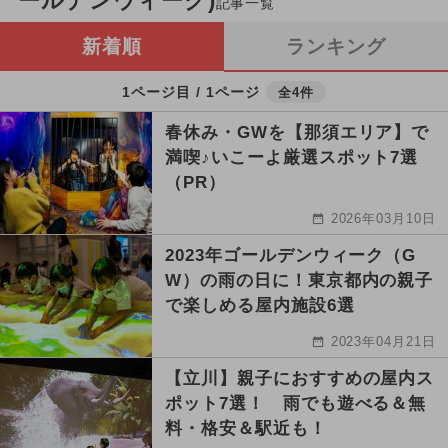
ールデンウィーク)
記事一覧
新着順
ランキング
1ページ目 / 1ページ
全4件
春休み・GWを【那須エリア】で
満喫♪いこーよ厳選スポット7選
（PR）
2026年03月10日
2023年ゴールデンウィーク（G
W）の雨の日に！東京都内の親子
で楽しめる屋内施設6選
2023年04月21日
【立川】親子におすすめの屋内ス
ポット7選！ 雨でも遊べる＆無
料・格安＆駅近も！