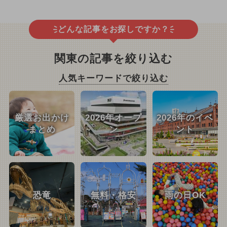
どんな記事をお探しですか？
関東の記事を絞り込む
人気キーワードで絞り込む
厳選お出かけ
2026年オープ
2026年のイベ
まとめ
ン
ント
恐竜
無料・格安
雨の日OK