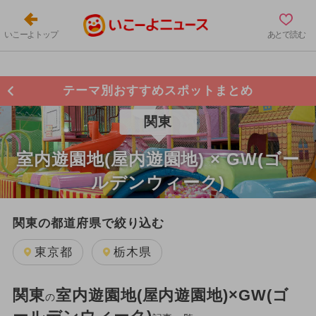
いこーよトップ
あとで読む
テーマ別おすすめスポットまとめ
関東
室内遊園地(屋内遊園地) × GW(ゴー
ルデンウィーク)
関東の都道府県で絞り込む
東京都
栃木県
関東
室内遊園地(屋内遊園地)×GW(ゴ
の