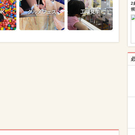
2
候
OK
グルメフェス
工場見学