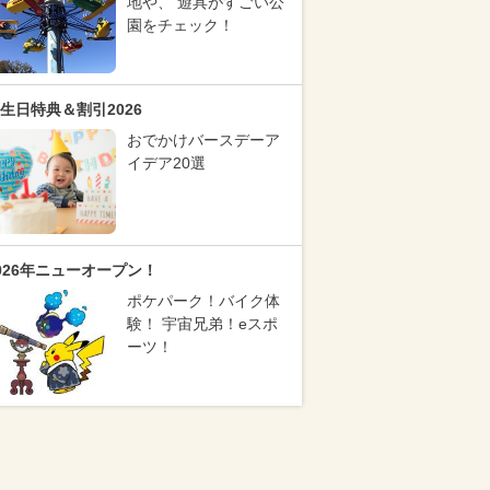
地や、 遊具がすごい公
園をチェック！
生日特典＆割引2026
おでかけバースデーア
イデア20選
026年ニューオープン！
ポケパーク！バイク体
験！ 宇宙兄弟！eスポ
ーツ！