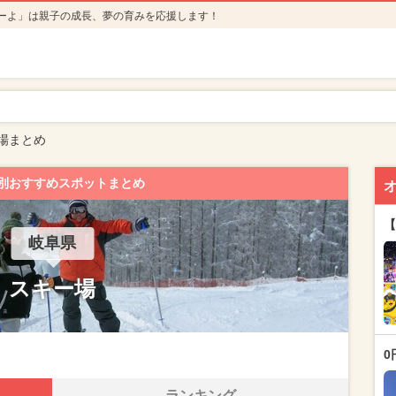
ーよ」は親子の成長、夢の育みを応援します！
場まとめ
別おすすめスポットまとめ
【
岐阜県
スキー場
0
ランキング