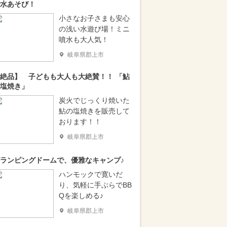
水あそび！
小さなお子さまも安心
の浅い水遊び場！ミニ
噴水も大人気！
岐阜県郡上市
絶品】 子どもも大人も大絶賛！！ 「鮎
塩焼き」
炭火でじっくり焼いた
鮎の塩焼きを販売して
おります！！
岐阜県郡上市
ランピングドームで、優雅なキャンプ♪
ハンモックで寛いだ
り、気軽に手ぶらでBB
Qを楽しめる♪
岐阜県郡上市