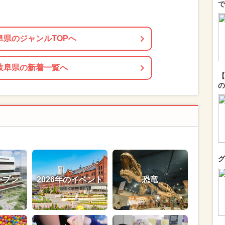
で
阜県のジャンルTOPへ
岐阜県の新着一覧へ
【
の
グ
ープン
2026年のイベント
恐竜