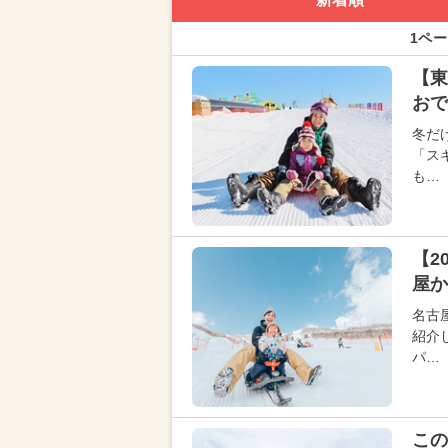
1ペー
【東
おで
冬だ
「ス
も…
【2
屋か
名古
紹介
パ…
この