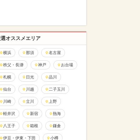
厳選オススメエリア
横浜
那須
名古屋
秩父・長瀞
神戸
お台場
札幌
日光
品川
仙台
川越
二子玉川
川崎
立川
上野
軽井沢
新宿
熱海
八王子
箱根
鎌倉
伊豆・伊東・下田
小樽