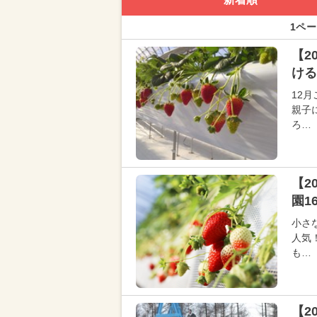
1ペー
【2
ける
12
親子
ろ…
【2
園1
小さ
人気
も…
【2