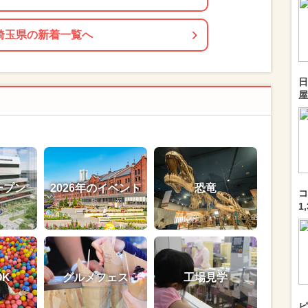
埼玉県の新着一覧へ
日
屋
ープン
2026年のイベント
恐竜
コ
1
OK
グルメフェス
工場見学
ピ