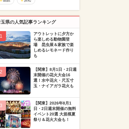
函館
浜松
埼玉県の人気記事ランキング
アウトレットに夕方か
1
ら楽しめる動物園登
場 昆虫展＆家族で楽
しめるレモネード作り
も
【関東】8月1日・2日週
2
末開催の花火大会16
選！水中花火・尺五寸
玉・ナイアガラ花火も
【関東】2026年8月1
3
日・2日週末開催の無料
イベント20選 大規模夏
祭り＆花火大会も！