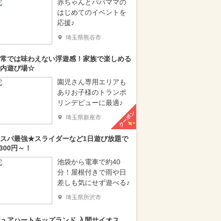
赤ちゃんとパパママの
はじめてのイベントを
応援♪
埼玉県熊谷市
常では味わえない浮遊感！家族で楽しめる
内遊び場☆
園児さん専用エリアも
ありお子様のトランポ
リンデビューに最適♪
クーポン
埼玉県新座市
スパ最強★スライダーなど1日遊び放題で
,300円～！
池袋から電車で約40
分！屋根付きで雨や日
差しも気にせず遊べる♪
埼玉県所沢市
ュアハートキッズランド 入間サイオス