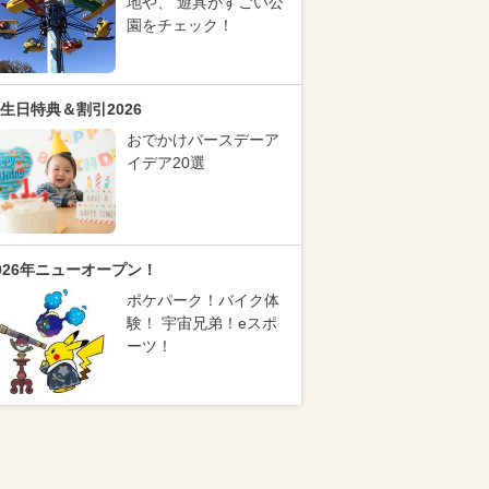
地や、 遊具がすごい公
園をチェック！
生日特典＆割引2026
おでかけバースデーア
イデア20選
026年ニューオープン！
ポケパーク！バイク体
験！ 宇宙兄弟！eスポ
ーツ！