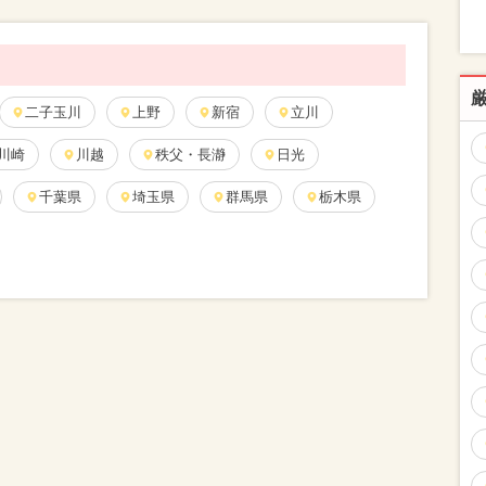
二子玉川
上野
新宿
立川
川崎
川越
秩父・長瀞
日光
千葉県
埼玉県
群馬県
栃木県