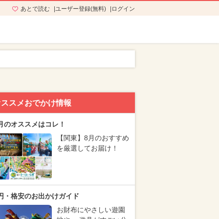
あとで読む
ユーザー登録(無料)
ログイン
オススメおでかけ情報
月のオススメはコレ！
【関東】8月のおすすめ
を厳選してお届け！
円・格安のお出かけガイド
お財布にやさしい遊園