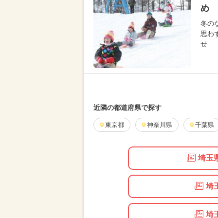
め 
冬の
思わ
せ…
近隣の都道府県で探す
東京都
神奈川県
千葉県
埼玉
埼
埼