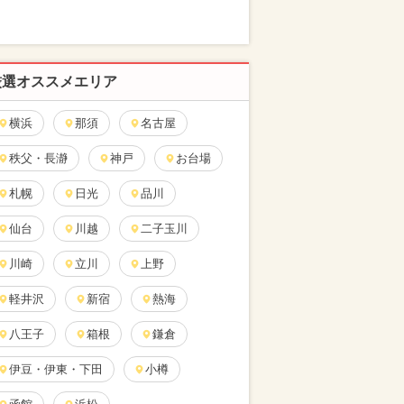
厳選オススメエリア
横浜
那須
名古屋
秩父・長瀞
神戸
お台場
札幌
日光
品川
仙台
川越
二子玉川
川崎
立川
上野
軽井沢
新宿
熱海
八王子
箱根
鎌倉
伊豆・伊東・下田
小樽