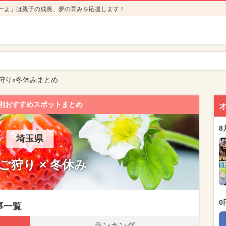
ーよ」は親子の成長、夢の育みを応援します！
狩りx冬休みまとめ
別おすすめスポットまとめ
8
埼玉県
ご狩り × 冬休み
0
事一覧
ランキング