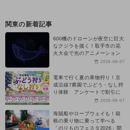
関東の新着記事
600機のドローンが夜空に巨大
なクジラを描く！取手市の花
火大会で光のアニメーション
2026-08-07
電車で行く夏の果物狩り！京
成沿線7農園でぶどう・なし狩
り体験 アンケートで割引に
2026-08-07
海賊船やロープウェイも！箱
根の乗り物に乗って学べる
「のりものフェスタ2026」開