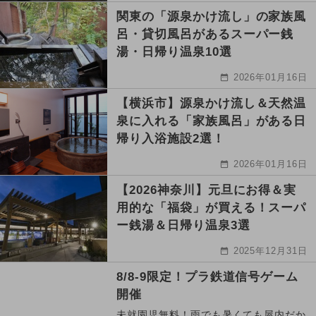
関東の「源泉かけ流し」の家族風
呂・貸切風呂があるスーパー銭
湯・日帰り温泉10選
2026年01月16日
【横浜市】源泉かけ流し＆天然温
泉に入れる「家族風呂」がある日
帰り入浴施設2選！
2026年01月16日
【2026神奈川】元旦にお得＆実
用的な「福袋」が買える！スーパ
ー銭湯＆日帰り温泉3選
2025年12月31日
8/8-9限定！プラ鉄道信号ゲーム
開催
未就園児無料！雨でも暑くても屋内だか