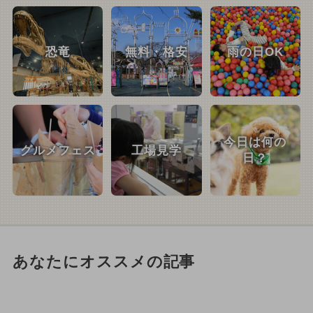
恐竜
無料・格安
雨の日OK
今日は何の
グルメフェス
工場見学
日？
あなたにオススメの記事