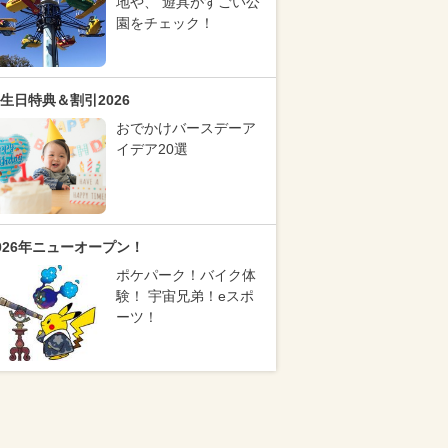
地や、 遊具がすごい公
園をチェック！
生日特典＆割引2026
おでかけバースデーア
イデア20選
026年ニューオープン！
ポケパーク！バイク体
験！ 宇宙兄弟！eスポ
ーツ！