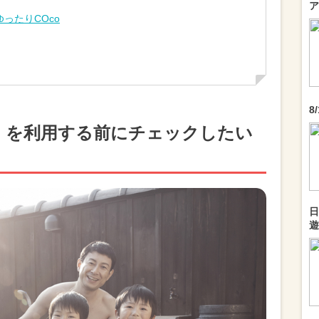
ア
ったりCOco
8
」を利用する前にチェックしたい
日
遊