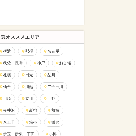
厳選オススメエリア
横浜
那須
名古屋
秩父・長瀞
神戸
お台場
札幌
日光
品川
仙台
川越
二子玉川
川崎
立川
上野
軽井沢
新宿
熱海
八王子
箱根
鎌倉
伊豆・伊東・下田
小樽