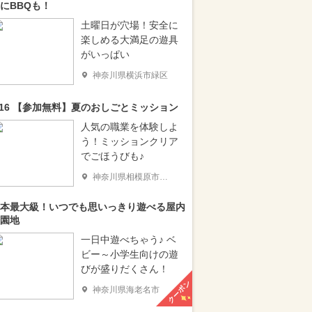
にBBQも！
土曜日が穴場！安全に
楽しめる大満足の遊具
がいっぱい
神奈川県横浜市緑区
/16 【参加無料】夏のおしごとミッション
人気の職業を体験しよ
う！ミッションクリア
でごほうびも♪
神奈川県相模原市南区
本最大級！いつでも思いっきり遊べる屋内
園地
一日中遊べちゃう♪ ベ
ビー～小学生向けの遊
びが盛りだくさん！
クーポン
神奈川県海老名市