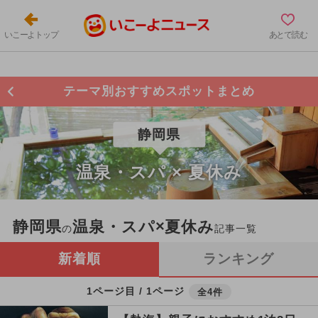
いこーよトップ
あとで読む
テーマ別おすすめスポットまとめ
静岡県
温泉・スパ × 夏休み
静岡県
温泉・スパ×夏休み
の
記事一覧
新着順
ランキング
1ページ目 / 1ページ
全4件