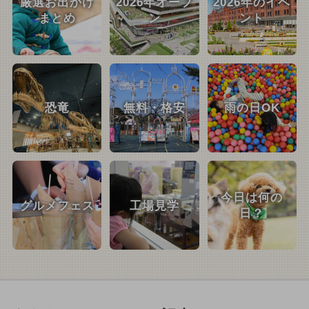
厳選お出かけ
2026年オープ
2026年のイベ
まとめ
ン
ント
恐竜
無料・格安
雨の日OK
今日は何の
グルメフェス
工場見学
日？