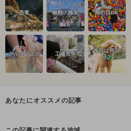
恐竜
無料・格安
雨の日OK
今日は何の
グルメフェス
工場見学
日？
あなたにオススメの記事
この記事に関連する地域