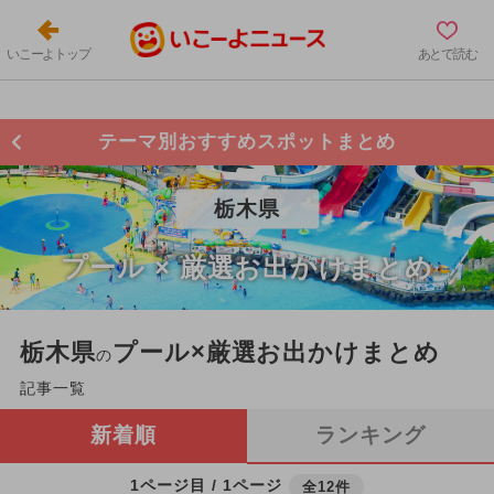
いこーよトップ
あとで読む
テーマ別おすすめスポットまとめ
栃木県
プール × 厳選お出かけまとめ
栃木県
プール×厳選お出かけまとめ
の
記事一覧
新着順
ランキング
1ページ目 / 1ページ
全12件