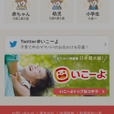
幼児
赤ちゃん
小学生
3歳4歳5歳
0歳1歳2歳
6歳〜
Twitter＠いこーよ
子育て中のママパパのお出かけを応援！
お問い合わせ
運営会社
採用情報
利用規約一覧