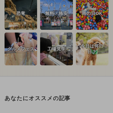
恐竜
無料・格安
雨の日OK
今日は何の
グルメフェス
工場見学
日？
あなたにオススメの記事