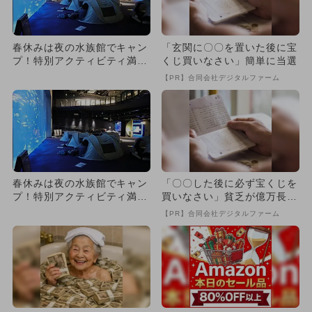
春休みは夜の水族館でキャン
「玄関に〇〇を置いた後に宝
プ！特別アクティビティ満載
くじ買いなさい」簡単に当選
＆香川の味覚を楽しむお弁当
【PR】合同会社デジタルファーム
も
春休みは夜の水族館でキャン
「〇〇した後に必ず宝くじを
プ！特別アクティビティ満載
買いなさい」貧乏が億万長者
＆香川の味覚を楽しむお弁当
に
【PR】合同会社デジタルファーム
も