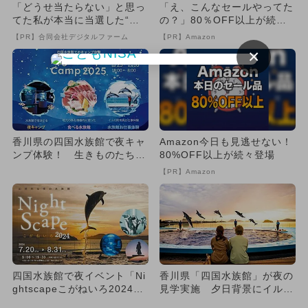
「どうせ当たらない」と思っ
「え、こんなセールやってた
てた私が本当に当選した“買
の？」80％OFF以上が続々
い方”がこれ
登場！Amazonの本気が...
【PR】合同会社デジタルファーム
【PR】Amazon
×
香川県の四国水族館で夜キャ
Amazon今日も見逃せない！
ンプ体験！ 生きものたちと
80%OFF以上が続々登場
過ごす特別な宿泊イベント開
【PR】Amazon
催
四国水族館で夜イベント「Ni
香川県「四国水族館」が夜の
ghtscapeこがねいろ2024」
見学実施 夕日背景にイルカ
開催！ 真珠取り...
ショーも