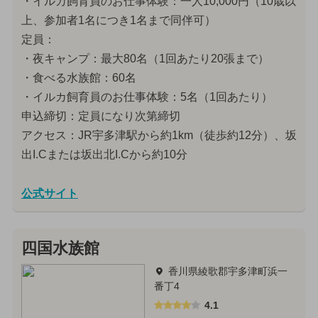
・イルカ飼育員のお仕事体験：一人10,000円（10歳以
上、参加者1名につき1名まで同伴可）
定員：
・夜キャンプ：最大80名（1回あたり20張まで）
・食べる水族館：60名
・イルカ飼育員のお仕事体験：5名（1回あたり）
申込締切：定員になり次第締切
アクセス：JR宇多津駅から約1km（徒歩約12分）、坂
出I.Cまたは坂出北I.Cから約10分
公式サイト
四国水族館
香川県綾歌郡宇多津町浜一
番丁4
4.1