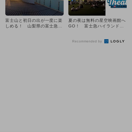
富士山と初日の出が一度に楽
夏の夜は無料の星空映画館へ
しめる！ 山梨県の富士急ハ
GO！ 富士急ハイランドの
イランドで「初日の出鑑賞
芝生エリアで屋外シネマ開催
会」
決...
Recommended by