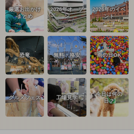
厳選お出かけ
2026年オープ
2026年のイベ
まとめ
ン
ント
恐竜
無料・格安
雨の日OK
今日は何の
グルメフェス
工場見学
日？