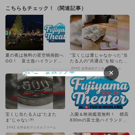
こちらもチェック！（関連記事）
夏の夜は無料の星空映画館へ
“宝くじは運じゃなかった”当
GO！ 富士急ハイランドの
たる人の“共通点”を知っただ
芝生エリアで屋外シネマ開催
け
【PR】合同会社デジタルファーム
×
決...
宝くじ当たる人は“たまた
入園＆映画鑑賞無料！ 標高
ま”じゃない?!
830mの富士急ハイランドで
アウトドアシアターイベン
【PR】合同会社デジタルファーム
ト...