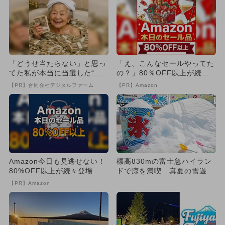
「どうせ当たらない」と思っ
「え、こんなセールやってた
てた私が本当に当選した“買
の？」80％OFF以上が続々
い方”がこれ
登場！Amazonの本気が...
【PR】合同会社デジタルファーム
【PR】Amazon
Amazon今日も見逃せない！
標高830mの富士急ハイラン
80%OFF以上が続々登場
ドで涼を満喫 真夏の雪遊び
広場が新登場＆お盆は花火
【PR】Amazon
大...