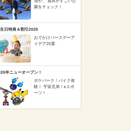
地や、 遊具がすごい公
園をチェック！
生日特典＆割引2026
おでかけバースデーア
イデア20選
026年ニューオープン！
ポケパーク！バイク体
験！ 宇宙兄弟！eスポ
ーツ！