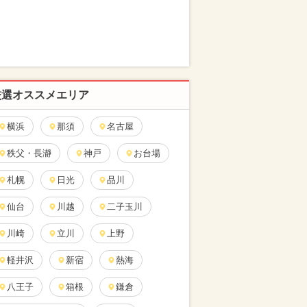
厳選オススメエリア
横浜
那須
名古屋
秩父・長瀞
神戸
お台場
札幌
日光
品川
仙台
川越
二子玉川
川崎
立川
上野
軽井沢
新宿
熱海
八王子
箱根
鎌倉