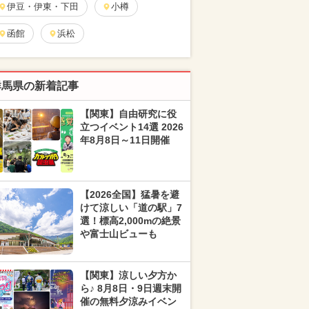
伊豆・伊東・下田
小樽
函館
浜松
群馬県の新着記事
【関東】自由研究に役
立つイベント14選 2026
年8月8日～11日開催
【2026全国】猛暑を避
けて涼しい「道の駅」7
選！標高2,000mの絶景
や富士山ビューも
【関東】涼しい夕方か
ら♪ 8月8日・9日週末開
催の無料夕涼みイベン