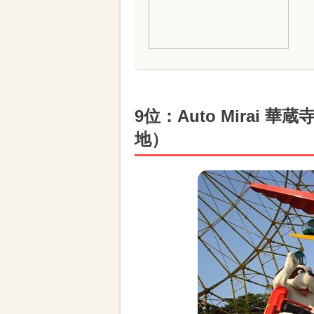
9位：Auto Mirai
地）