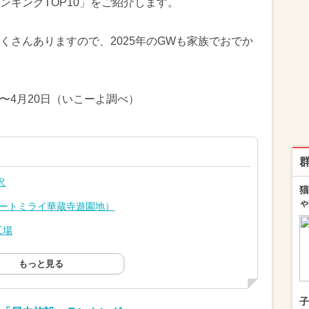
ンキングTOP10」をご紹介します。
くさんありますので、2025年のGWも家族でおでか
日〜4月20日（いこーよ調べ）
沢
猫
ゃ
地（オートミライ華蔵寺遊園地）
工場
もっと見る
子