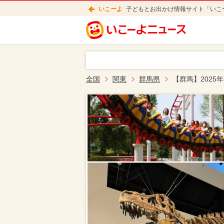
いこーよ
子どもとお出かけ情報サイト「いこ
全国
関東
群馬県
【群馬】202