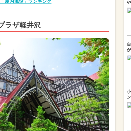
「屋内施設」ランキング
や
プラザ軽井沢
自
が
小
ン