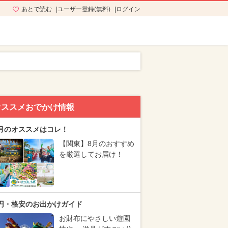
あとで読む
ユーザー登録(無料)
ログイン
オススメおでかけ情報
月のオススメはコレ！
【関東】8月のおすすめ
を厳選してお届け！
円・格安のお出かけガイド
お財布にやさしい遊園