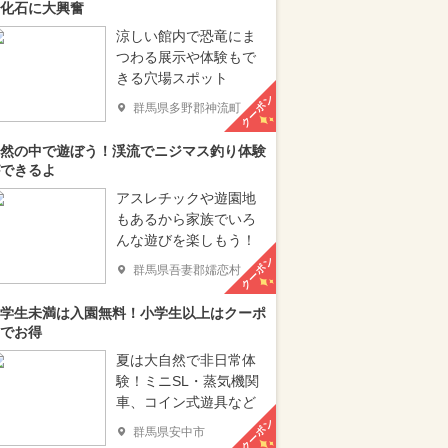
化石に大興奮
涼しい館内で恐竜にま
つわる展示や体験もで
きる穴場スポット
クーポン
群馬県多野郡神流町
然の中で遊ぼう！渓流でニジマス釣り体験
できるよ
アスレチックや遊園地
もあるから家族でいろ
んな遊びを楽しもう！
クーポン
群馬県吾妻郡嬬恋村
学生未満は入園無料！小学生以上はクーポ
でお得
夏は大自然で非日常体
験！ミニSL・蒸気機関
車、コイン式遊具など
クーポン
群馬県安中市