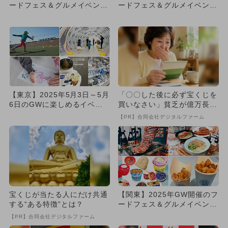
ードフェス＆グルメイベント
ードフェス＆グルメイベント
9選！ 入場無料＆体験充...
17選！ 入場無料＆体験...
【東京】2025年5月3日～5月
「〇〇した後に必ず宝くじを
6日のGWに楽しめるイベン
買いなさい」貧乏が億万長者
ト15選 無料イベント...
に
【PR】合同会社デジタルファーム
宝くじが当たる人にだけ共通
【関東】2025年GW開催のフ
する“ある特徴”とは？
ードフェス＆グルメイベン
ト 入場無料＆子供向け体
【PR】合同会社デジタルファーム
験...