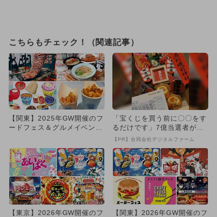
こちらもチェック！（関連記事）
【関東】2025年GW開催のフ
「宝くじを買う前に〇〇をす
ードフェス＆グルメイベン
るだけです」7億当選者が続
ト 入場無料＆子供向け体
出
【PR】合同会社デジタルファーム
験...
【東京】2026年GW開催のフ
【関東】2026年GW開催のフ