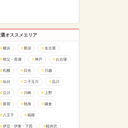
厳選オススメエリア
横浜
那須
名古屋
秩父・長瀞
神戸
お台場
札幌
日光
川越
仙台
二子玉川
品川
立川
川崎
上野
新宿
熱海
鎌倉
八王子
箱根
伊豆・伊東・下田
軽井沢