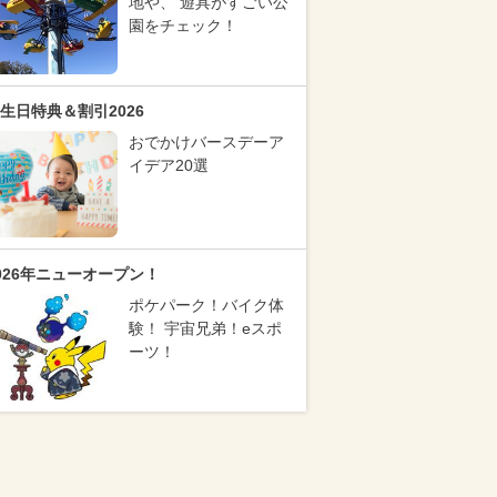
地や、 遊具がすごい公
園をチェック！
生日特典＆割引2026
おでかけバースデーア
イデア20選
026年ニューオープン！
ポケパーク！バイク体
験！ 宇宙兄弟！eスポ
ーツ！