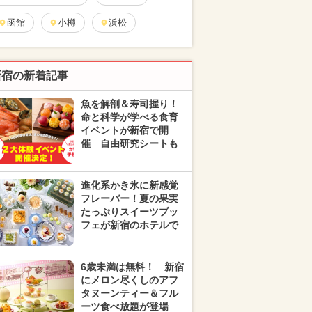
函館
小樽
浜松
新宿の新着記事
魚を解剖＆寿司握り！
命と科学が学べる食育
イベントが新宿で開
催 自由研究シートも
進化系かき氷に新感覚
フレーバー！夏の果実
たっぷりスイーツブッ
フェが新宿のホテルで
6歳未満は無料！ 新宿
にメロン尽くしのアフ
タヌーンティー＆フル
ーツ食べ放題が登場