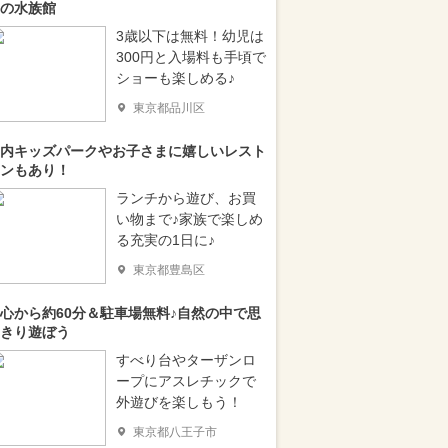
の水族館
3歳以下は無料！幼児は
300円と入場料も手頃で
ショーも楽しめる♪
東京都品川区
内キッズパークやお子さまに嬉しいレスト
ンもあり！
ランチから遊び、お買
い物まで♪家族で楽しめ
る充実の1日に♪
東京都豊島区
心から約60分＆駐車場無料♪自然の中で思
きり遊ぼう
すべり台やターザンロ
ープにアスレチックで
外遊びを楽しもう！
東京都八王子市