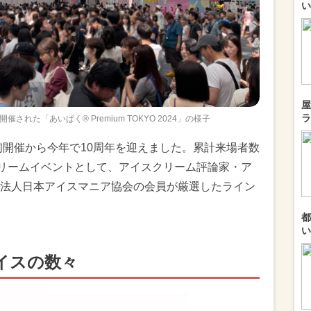
い
屋
ラ
された「あいぱく® Premium TOKYO 2024」の様子
初開催から今年で10周年を迎えました。累計来場者数
クリームイベントとして、アイスクリーム評論家・ア
法人日本アイスマニア協会の会員が厳選したライン
都
い
イスの数々