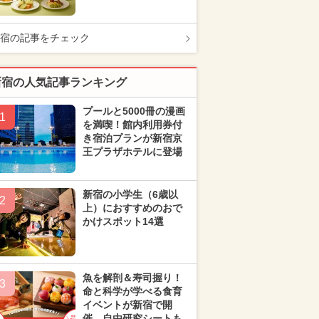
宿の記事をチェック
新宿の人気記事ランキング
プールと5000冊の漫画
1
を満喫！館内利用券付
き宿泊プランが新宿京
王プラザホテルに登場
新宿の小学生（6歳以
2
上）におすすめのおで
かけスポット14選
魚を解剖＆寿司握り！
3
命と科学が学べる食育
イベントが新宿で開
催 自由研究シートも