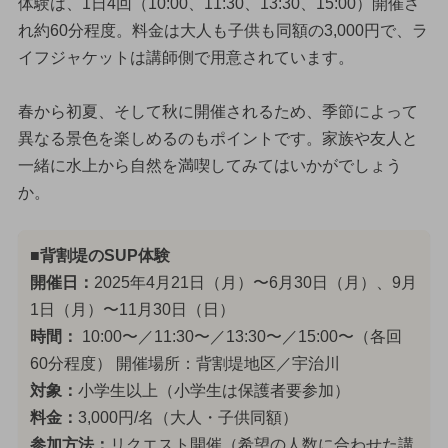
体験は、1日4回（10:00、11:30、13:30、15:00）開催さ
れ約60分程度。料金は大人も子供も同額の3,000円で、ラ
イフジャケットは講師側で用意されています。
春から初夏、そして秋に開催されるため、季節によって
異なる景色を楽しめるのもポイントです。家族や友人と
一緒に水上から自然を満喫してみてはいかがでしょう
か。
■背割堤のSUP体験
開催日：
2025年4月21日（月）〜6月30日（月）、9月
1日（月）〜11月30日（日）
時間：
10:00〜／11:30〜／13:30〜／15:00〜（各回
60分程度） 開催場所：背割堤地区／宇治川
対象：
小学生以上（小学生は保護者要参加）
料金：
3,000円/名（大人・子供同額）
参加方法：
リクエスト開催（希望の人数に合わせた講