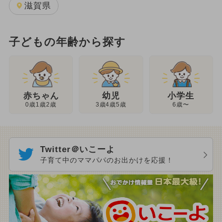
滋賀県
子どもの年齢から探す
幼児
赤ちゃん
小学生
3歳4歳5歳
0歳1歳2歳
6歳〜
Twitter＠いこーよ
子育て中のママパパのお出かけを応援！