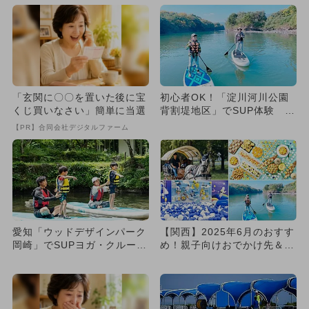
「玄関に〇〇を置いた後に宝
初心者OK！「淀川河川公園
くじ買いなさい」簡単に当選
背割堤地区」でSUP体験 親
子で気軽に水上のアウトド...
【PR】合同会社デジタルファーム
愛知「ウッドデザインパーク
【関西】2025年6月のおすす
岡崎」でSUPヨガ・クルーズ
め！親子向けおでかけ先＆イ
体験 大自然で新感覚スポ
ベントまとめ
ー...