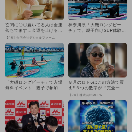
玄関に〇〇置いてる人は金運
神奈川県「大磯ロングビー
落ちてます…金運を上げる方
チ」で、親子向けSUP体験
法とは
会！ 初心者安心＆水遊びエ
【PR】合同会社デジタルファーム
リア...
「大磯ロングビーチ」で入場
８月のロト6はこの方法で買
無料イベント 親子で参加で
え!!６つの数字が『完全一
きるSUPレースなど体験多数
致』する方法
【PR】株式会社MURA