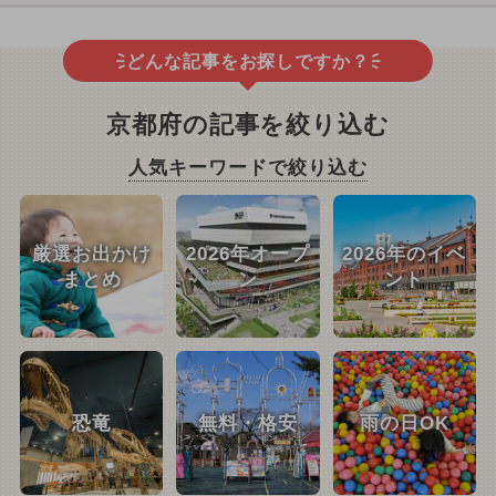
どんな記事をお探しですか？
京都府の記事を絞り込む
人気キーワードで絞り込む
厳選お出かけ
2026年オープ
2026年のイベ
まとめ
ン
ント
恐竜
無料・格安
雨の日OK