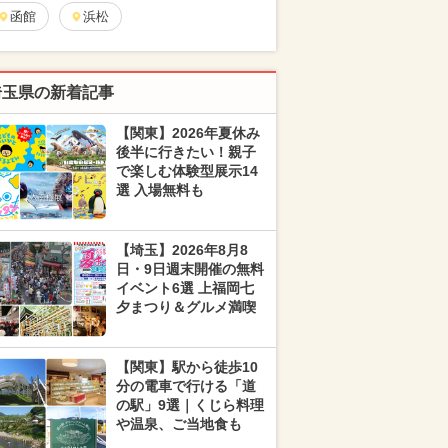
函館
浜松
埼玉県の新着記事
【関東】2026年夏休み
後半に行きたい！親子
で楽しむ体験型展示14
選 入場無料も
【埼玉】2026年8月8
日・9日週末開催の無料
イベント6選 上福岡七
夕まつり＆グルメ満喫
【関東】駅から徒歩10
分の電車で行ける「道
の駅」9選｜くじら料理
や温泉、ご当地食も