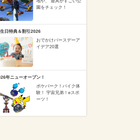
地や、 遊具がすごい公
園をチェック！
生日特典＆割引2026
おでかけバースデーア
イデア20選
026年ニューオープン！
ポケパーク！バイク体
験！ 宇宙兄弟！eスポ
ーツ！