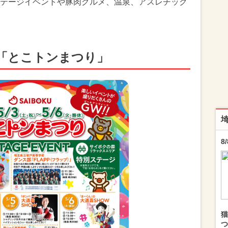
テージイベントや豚肉グルメ、温泉、アスレチック
「とこトンまつり」
8
猫
つ