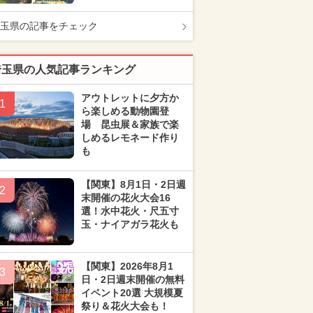
玉県の記事をチェック
埼玉県の人気記事ランキング
アウトレットに夕方か
1
ら楽しめる動物園登
場 昆虫展＆家族で楽
しめるレモネード作り
も
【関東】8月1日・2日週
2
末開催の花火大会16
選！水中花火・尺五寸
玉・ナイアガラ花火も
【関東】2026年8月1
3
日・2日週末開催の無料
イベント20選 大規模夏
祭り＆花火大会も！