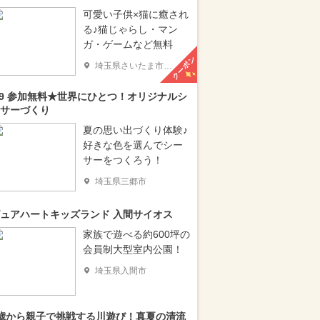
可愛い子供×猫に癒され
る♪猫じゃらし・マン
ガ・ゲームなど無料
クーポン
埼玉県さいたま市大宮区
/9 参加無料★世界にひとつ！オリジナルシ
サーづくり
夏の思い出づくり体験♪
好きな色を選んでシー
サーをつくろう！
埼玉県三郷市
ュアハートキッズランド 入間サイオス
家族で遊べる約600坪の
会員制大型室内公園！
埼玉県入間市
歳から親子で挑戦する川遊び！真夏の清流