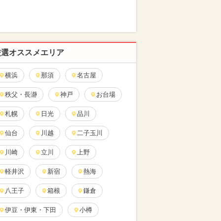
厳選オススメエリア
横浜
那須
名古屋
秩父・長瀞
神戸
お台場
札幌
日光
品川
仙台
川越
二子玉川
川崎
立川
上野
軽井沢
新宿
熱海
八王子
箱根
鎌倉
伊豆・伊東・下田
小樽