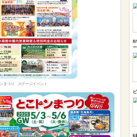
8
ー
ンまつり ステージイベント
ピ
6