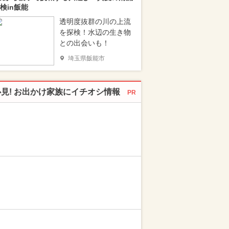
検in飯能
透明度抜群の川の上流
を探検！水辺の生き物
との出会いも！
埼玉県飯能市
必見! お出かけ家族にイチオシ情報
PR