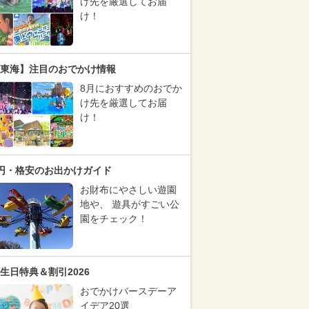
け先を厳選してお届
け！
東海】注目のおでかけ情報
8月におすすめのおでか
け先を厳選してお届
け！
円・格安のお出かけガイド
お財布にやさしい遊園
地や、 遊具がすごい公
園をチェック！
生日特典＆割引2026
おでかけバースデーア
イデア20選