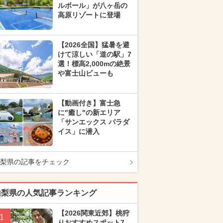
ルボール」が八ヶ岳の
高原リゾートに登場
【2026全国】猛暑を避
けて涼しい「道の駅」7
選！標高2,000mの絶景
や富士山ビューも
【動画付き】富士急
に"癒し"の新エリア
「サンエックス パラダ
イス」に潜入
梨県の記事をチェック
山梨県の人気記事ランキング
【2026関東近郊】桃狩
1
りおすすめスポット7