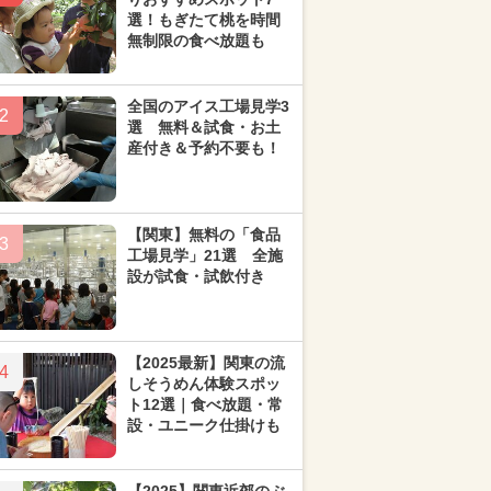
選！もぎたて桃を時間
無制限の食べ放題も
全国のアイス工場見学3
2
選 無料＆試食・お土
産付き＆予約不要も！
【関東】無料の「食品
3
工場見学」21選 全施
設が試食・試飲付き
【2025最新】関東の流
4
しそうめん体験スポッ
ト12選｜食べ放題・常
設・ユニーク仕掛けも