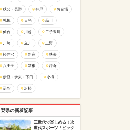
秩父・長瀞
神戸
お台場
札幌
日光
品川
仙台
川越
二子玉川
川崎
立川
上野
軽井沢
新宿
熱海
八王子
箱根
鎌倉
伊豆・伊東・下田
小樽
函館
浜松
山梨県の新着記事
三世代で楽しめる！次
世代スポーツ「ピック