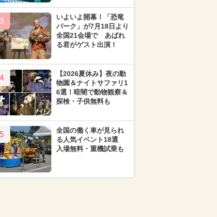
いよいよ開幕！「恐竜
3
パーク」が7月18日より
全国21会場で あばれ
る君がゲスト出演！
【2026夏休み】夜の動
4
物園＆ナイトサファリ1
6選！暗闇で動物観察＆
探検・子供無料も
全国の働く車が見られ
5
る人気イベント18選
入場無料・重機試乗も