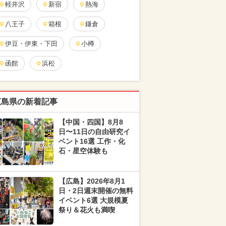
軽井沢
新宿
熱海
八王子
箱根
鎌倉
伊豆・伊東・下田
小樽
函館
浜松
広島県の新着記事
【中国・四国】8月8
日〜11日の自由研究イ
ベント16選 工作・化
石・星空体験も
【広島】2026年8月1
日・2日週末開催の無料
イベント6選 大規模夏
祭り＆花火も満喫