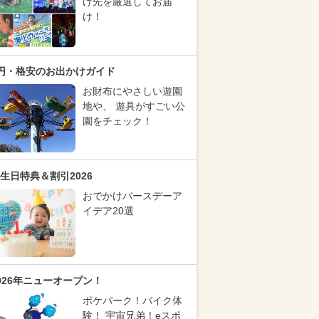
け先を厳選してお届
け！
円・格安のお出かけガイド
お財布にやさしい遊園
地や、 遊具がすごい公
園をチェック！
生日特典＆割引2026
おでかけバースデーア
イデア20選
026年ニューオープン！
ポケパーク！バイク体
験！ 宇宙兄弟！eスポ