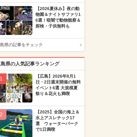
【2026夏休み】夜の動
物園＆ナイトサファリ1
6選！暗闇で動物観察＆
探検・子供無料も
島県の記事をチェック
広島県の人気記事ランキング
【広島】2026年8月1
1
日・2日週末開催の無料
イベント6選 大規模夏
祭り＆花火も満喫
【2025】全国の海上＆
2
水上アスレチック17
選 ウォーターパーク
で1日満喫