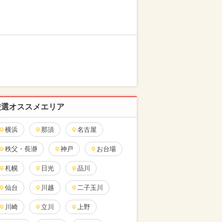
厳選オススメエリア
横浜
那須
名古屋
秩父・長瀞
神戸
お台場
札幌
日光
品川
仙台
川越
二子玉川
川崎
立川
上野