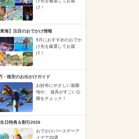
け先を厳選してお届
け！
東海】注目のおでかけ情報
8月におすすめのおでか
け先を厳選してお届
け！
円・格安のお出かけガイド
お財布にやさしい遊園
地や、 遊具がすごい公
園をチェック！
生日特典＆割引2026
おでかけバースデーア
イデア20選