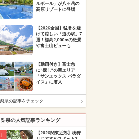
ルボール」が八ヶ岳の
高原リゾートに登場
【2026全国】猛暑を避
けて涼しい「道の駅」7
選！標高2,000mの絶景
や富士山ビューも
【動画付き】富士急
に"癒し"の新エリア
「サンエックス パラダ
イス」に潜入
梨県の記事をチェック
山梨県の人気記事ランキング
【2026関東近郊】桃狩
1
りおすすめスポット7