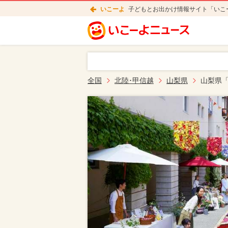
いこーよ
子どもとお出かけ情報サイト「いこ
全国
北陸･甲信越
山梨県
山梨県「