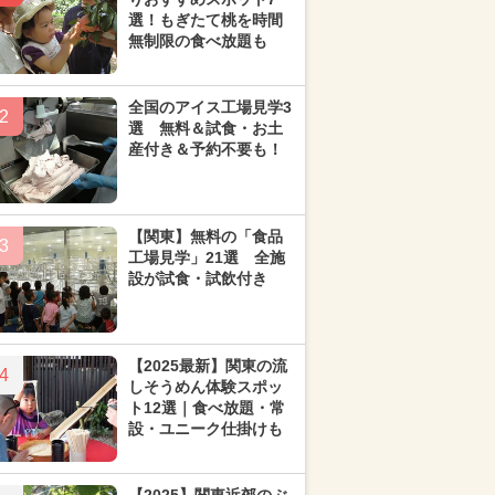
選！もぎたて桃を時間
無制限の食べ放題も
全国のアイス工場見学3
2
選 無料＆試食・お土
産付き＆予約不要も！
【関東】無料の「食品
3
工場見学」21選 全施
設が試食・試飲付き
【2025最新】関東の流
4
しそうめん体験スポッ
ト12選｜食べ放題・常
設・ユニーク仕掛けも