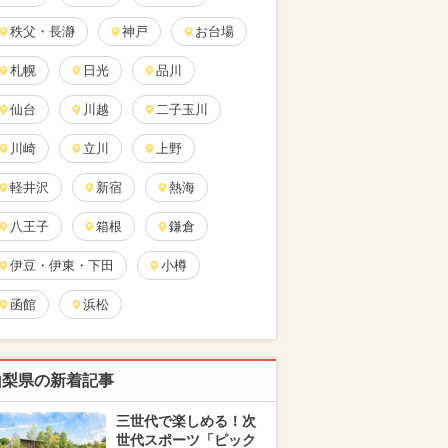
秩父・長瀞
神戸
お台場
札幌
日光
品川
仙台
川越
二子玉川
川崎
立川
上野
軽井沢
新宿
熱海
八王子
箱根
鎌倉
伊豆・伊東・下田
小樽
函館
浜松
山梨県の新着記事
三世代で楽しめる！次
世代スポーツ「ピック