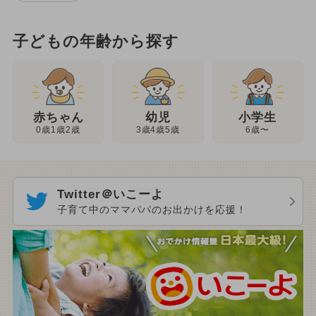
子どもの年齢から探す
幼児
赤ちゃん
小学生
3歳4歳5歳
0歳1歳2歳
6歳〜
Twitter＠いこーよ
子育て中のママパパのお出かけを応援！