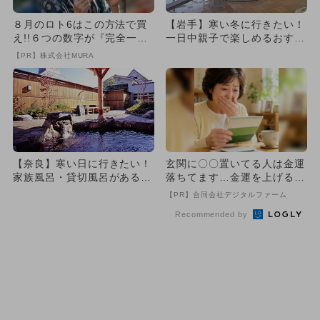
８月のロト6はこの方法で買
【岩手】寒い冬に行きたい！
え!!６つの数字が『完全一
一日中親子で楽しめるおすす
致』する方法
めスーパー銭湯＆温泉4選
【PR】株式会社MURA
【奈良】寒い日に行きたい！
玄関に〇〇置いてる人は金運
家族風呂・貸切風呂がある日
落ちてます…金運を上げる方
帰りスーパー銭湯・温泉3選
法とは
【PR】合同会社デジタルファーム
Recommended by