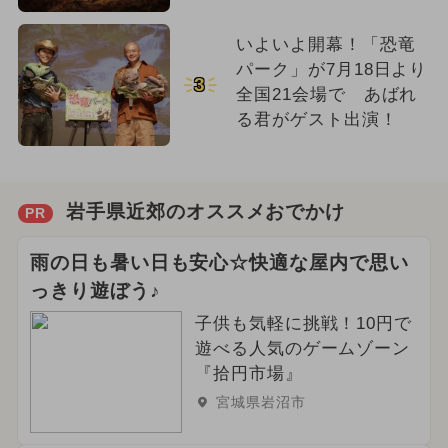
いよいよ開幕！「恐竜
パーク」が7月18日より
3
全国21会場で あばれ
る君がゲスト出演！
岩手県近郊のオススメおでかけ
PR
雨の日も暑い日も安心☆快適な屋内で思い
っきり遊ぼう♪
子供も気軽に挑戦！10円で
遊べる人気のゲームゾーン
『拾円市場』
宮城県岩沼市