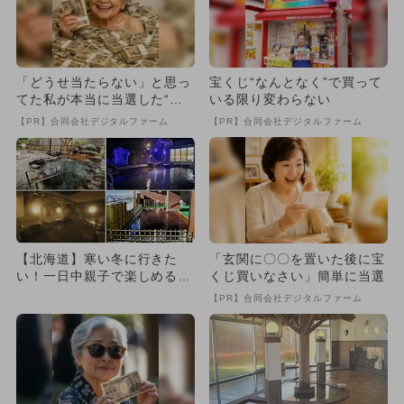
「どうせ当たらない」と思っ
宝くじ“なんとなく”で買って
てた私が本当に当選した“買
いる限り変わらない
い方”がこれ
【PR】合同会社デジタルファーム
【PR】合同会社デジタルファーム
【北海道】寒い冬に行きた
「玄関に〇〇を置いた後に宝
い！一日中親子で楽しめるお
くじ買いなさい」簡単に当選
すすめスーパー銭湯＆温泉9
【PR】合同会社デジタルファーム
選