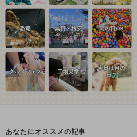
恐竜
無料・格安
雨の日OK
今日は何の
グルメフェス
工場見学
日？
あなたにオススメの記事