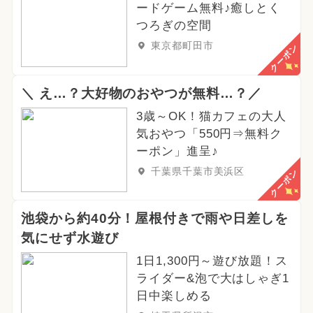
ードゲーム無料♪癒しとく
つろぎの空間
東京都町田市
クーポン
＼ え…？大好物のおやつが無料…？／
3歳～OK！猫カフェの大人
気おやつ「550円⇒無料ク
ーポン」進呈♪
千葉県千葉市美浜区
クーポン
池袋から約40分！屋根付きで雨や日差しを
気にせず水遊び
1日1,300円～遊び放題！ス
ライダー&泡で大はしゃぎ1
日中楽しめる