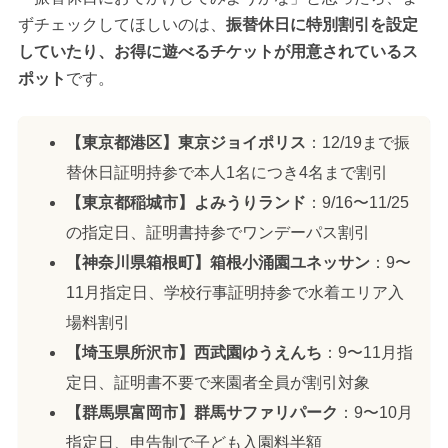
ずチェックしてほしいのは、
振替休日に特別割引を設定
していたり、お得に遊べるチケットが用意されているス
ポット
です。
【東京都港区】東京ジョイポリス
：12/19まで振
替休日証明持参で本人1名につき4名まで割引
【東京都稲城市】よみうりランド
：9/16〜11/25
の指定日、証明書持参でワンデーパス割引
【神奈川県箱根町】箱根小涌園ユネッサン
：9〜
11月指定日、学校行事証明持参で水着エリア入
場料割引
【埼玉県所沢市】西武園ゆうえんち
：9〜11月指
定日、証明書不要で来園者全員が割引対象
【群馬県富岡市】群馬サファリパーク
：9〜10月
指定日、申告制で子ども入園料半額