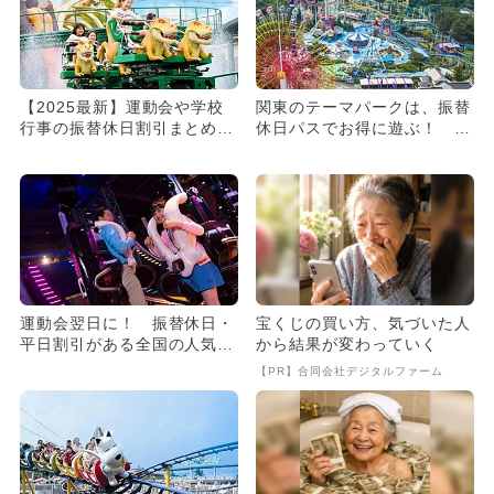
【2025最新】運動会や学校
関東のテーマパークは、振替
行事の振替休日割引まとめ！
休日パスでお得に遊ぶ！ オ
関東近郊の人気おでかけ施
ススメ遊園地3選
設...
運動会翌日に！ 振替休日・
宝くじの買い方、気づいた人
平日割引がある全国の人気施
から結果が変わっていく
設8選
【PR】合同会社デジタルファーム