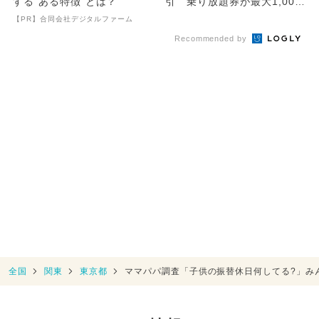
する“ある特徴”とは？
引 乗り放題券が最大1,000
円引き！
【PR】合同会社デジタルファーム
Recommended by
全国
関東
東京都
ママパパ調査「子供の振替休日何してる?」み