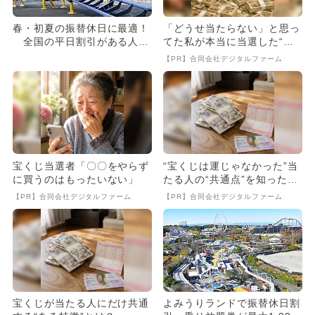
春・初夏の振替休日に最適！
「どうせ当たらない」と思っ
全国の平日割引がある人気
てた私が本当に当選した“買
施設9選
い方”がこれ
【PR】合同会社デジタルファーム
宝くじ当選者「〇〇をやらず
“宝くじは運じゃなかった”当
に買うのはもったいない」
たる人の“共通点”を知っただ
け
【PR】合同会社デジタルファーム
【PR】合同会社デジタルファーム
宝くじが当たる人にだけ共通
よみうりランドで振替休日割