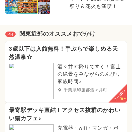
祭り＆花火も満喫！
関東近郊のオススメおでかけ
PR
3歳以下は入館無料！手ぶらで楽しめる天
然温泉☆
酒々井IC降りてすぐ！富士
の絶景をみながらのんびり
家族時間♪
千葉県印旛郡酒々井町
クーポン
最寄駅デッキ直結！アクセス抜群のかわい
い猫カフェ♪
充電器・wifi・マンガ・ボ