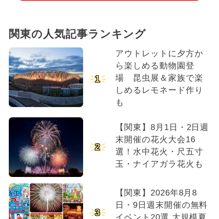
関東の人気記事ランキング
アウトレットに夕方か
ら楽しめる動物園登
場 昆虫展＆家族で楽
1
しめるレモネード作り
も
【関東】8月1日・2日週
末開催の花火大会16
2
選！水中花火・尺五寸
玉・ナイアガラ花火も
【関東】2026年8月8
日・9日週末開催の無料
3
イベント20選 大規模夏