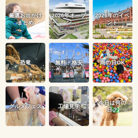
厳選お出かけ
2026年オープ
2026年のイベ
まとめ
ン
ント
恐竜
無料・格安
雨の日OK
今日は何の
グルメフェス
工場見学
日？