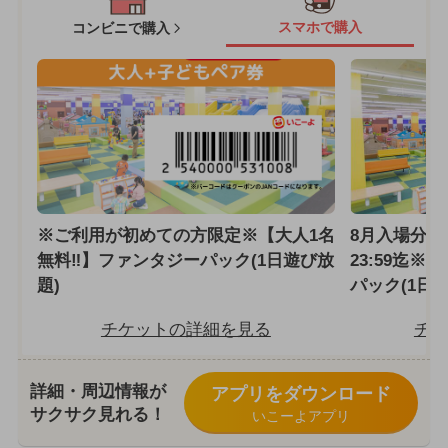
スマホで購入
コンビニで購入
※ご利用が初めての方限定※【大人1名
8月入場分
無料‼】ファンタジーパック(1日遊び放
23:59迄※
題)
パック(1日
チケットの詳細を見る
チケ
詳細・周辺情報が
アプリをダウンロード
サクサク見れる！
いこーよアプリ