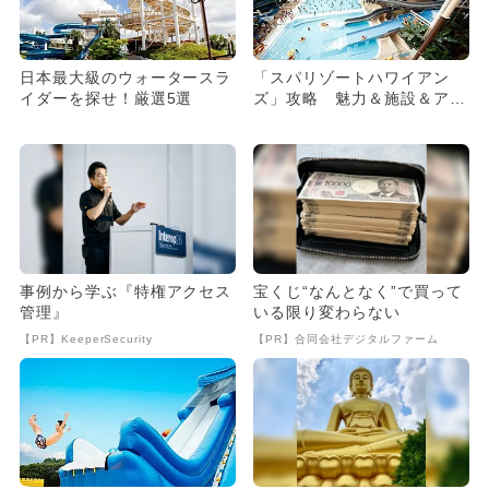
日本最大級のウォータースラ
「スパリゾートハワイアン
イダーを探せ！厳選5選
ズ」攻略 魅力＆施設＆アク
セスを網羅
事例から学ぶ『特権アクセス
宝くじ“なんとなく”で買って
管理』
いる限り変わらない
【PR】KeeperSecurity
【PR】合同会社デジタルファーム