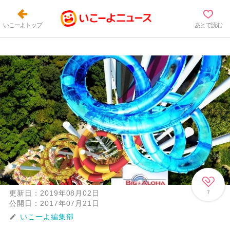
いこーよトップ
あとで読む
更新日：
2019年08月02日
7
公開日：
2017年07月21日
いこーよ編集部