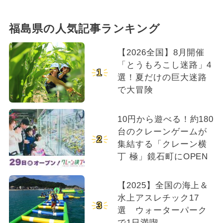
福島県の人気記事ランキング
【2026全国】8月開催
「とうもろこし迷路」4
1
選！夏だけの巨大迷路
で大冒険
10円から遊べる！約180
台のクレーンゲームが
2
集結する「クレーン横
丁 極」鏡石町にOPEN
【2025】全国の海上＆
水上アスレチック17
3
選 ウォーターパーク
で1日満喫