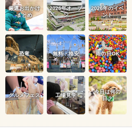
厳選お出かけ
2026年オープ
2026年のイベ
まとめ
ン
ント
恐竜
無料・格安
雨の日OK
今日は何の
グルメフェス
工場見学
日？