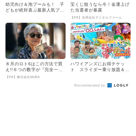
幼児向け＆泡プールも！ 子
宝くじ狙うなら今！金運上げ
どもが絶対喜ぶ最新人気プー
た当選者が暴露
ル10選
【PR】合同会社デジタルファーム
８月のロト6はこの方法で買
ハワイアンズにお得チケッ
え!!６つの数字が『完全一
ト スライダー乗り放題＆人
致』する方法
気キャラも
【PR】株式会社MURA
Recommended by