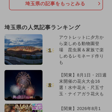
埼玉県の記事をもっとみる
埼玉県の人気記事ランキング
アウトレットに夕方か
ら楽しめる動物園登
場 昆虫展＆家族で楽
1
しめるレモネード作り
も
【関東】8月1日・2日週
末開催の花火大会16
2
選！水中花火・尺五寸
玉・ナイアガラ花火も
【関東】2026年8月1