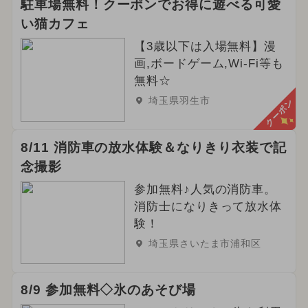
駐車場無料！クーポンでお得に遊べる可愛
い猫カフェ
【3歳以下は入場無料】漫
画,ボードゲーム,Wi-Fi等も
無料☆
埼玉県羽生市
クーポン
8/11 消防車の放水体験＆なりきり衣装で記
念撮影
参加無料♪人気の消防車。
消防士になりきって放水体
験！
埼玉県さいたま市浦和区
8/9 参加無料◇氷のあそび場