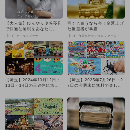
【大人気】ひんやり冷感寝具
宝くじ狙うなら今！金運上げ
で快適な睡眠をあなたに。
た当選者が暴露
【PR】アイリスプラザ
【PR】合同会社デジタルファーム
【埼玉】2024年10月12日・
【埼玉】2025年7月26日・2
13日・14日の三連休に無料
7日の今週末に無料で楽しめ
で楽しめるイベント1...
るイベント12選