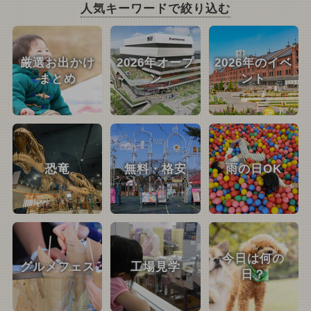
人気キーワードで絞り込む
厳選お出かけ
2026年オープ
2026年のイベ
まとめ
ン
ント
恐竜
無料・格安
雨の日OK
今日は何の
グルメフェス
工場見学
日？