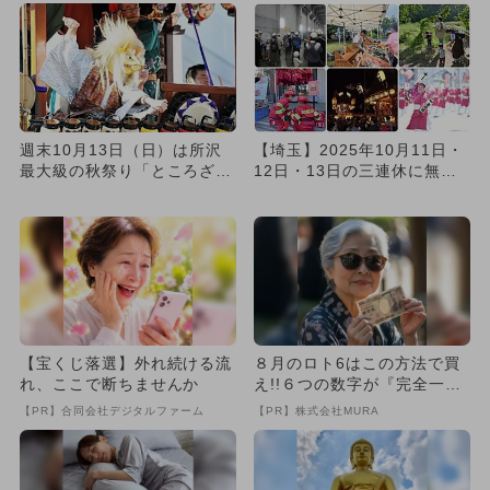
週末10月13日（日）は所沢
【埼玉】2025年10月11日・
最大級の秋祭り「ところざわ
12日・13日の三連休に無料
まつり」！山車の曳き廻し
で楽しめるイベント1...
に...
【宝くじ落選】外れ続ける流
８月のロト6はこの方法で買
れ、ここで断ちませんか
え!!６つの数字が『完全一
致』する方法
【PR】合同会社デジタルファーム
【PR】株式会社MURA