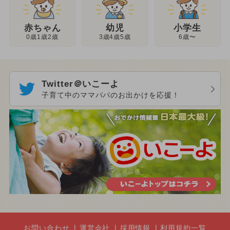
幼児
赤ちゃん
小学生
3歳4歳5歳
0歳1歳2歳
6歳〜
Twitter＠いこーよ
子育て中のママパパのお出かけを応援！
お問い合わせ
運営会社
採用情報
利用規約一覧