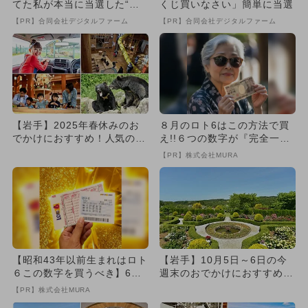
てた私が本当に当選した“買
くじ買いなさい」簡単に当選
い方”がこれ
【PR】合同会社デジタルファーム
【PR】合同会社デジタルファーム
【岩手】2025年春休みのお
８月のロト6はこの方法で買
でかけにおすすめ！人気のス
え!!６つの数字が『完全一
ポットランキング
致』する方法
【PR】株式会社MURA
【昭和43年以前生まれはロト
【岩手】10月5日～6日の今
６この数字を買うべき】6つ
週末のおでかけにおすすめ！
の数字が「完全一致」する
人気のスポットランキング
【PR】株式会社MURA
方...