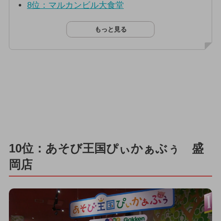
8位：マルカンビル大食堂
もっと見る
10位：あそび王国ぴぃかぁぶぅ 盛
岡店