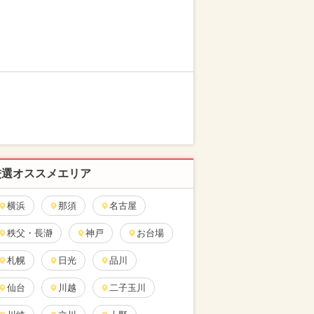
厳選オススメエリア
横浜
那須
名古屋
秩父・長瀞
神戸
お台場
札幌
日光
品川
仙台
川越
二子玉川