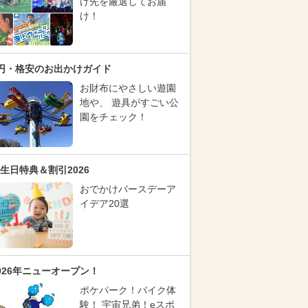
け先を厳選してお届
け！
円・格安のお出かけガイド
お財布にやさしい遊園
地や、 遊具がすごい公
園をチェック！
生日特典＆割引2026
おでかけバースデーア
イデア20選
026年ニューオープン！
ポケパーク！バイク体
験！ 宇宙兄弟！eスポ