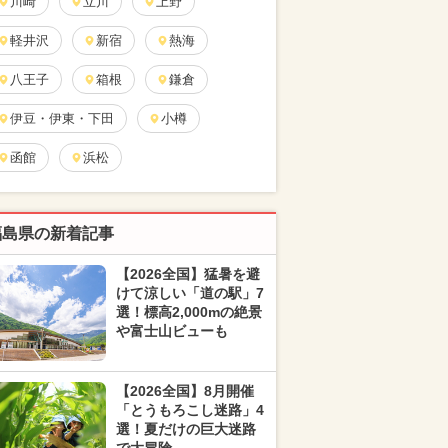
川崎
立川
上野
軽井沢
新宿
熱海
八王子
箱根
鎌倉
伊豆・伊東・下田
小樽
函館
浜松
福島県の新着記事
【2026全国】猛暑を避
けて涼しい「道の駅」7
選！標高2,000mの絶景
や富士山ビューも
【2026全国】8月開催
「とうもろこし迷路」4
選！夏だけの巨大迷路