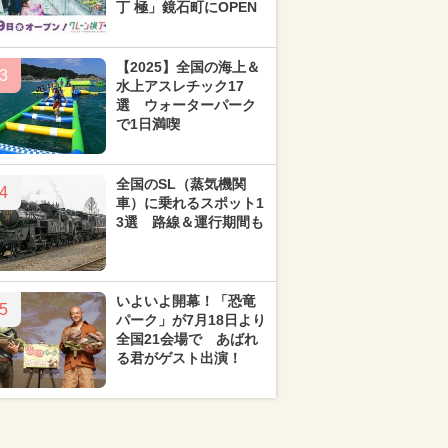
丁 極」鏡石町にOPEN
【2025】全国の海上＆
3
水上アスレチック17
選 ウォーターパーク
で1日満喫
全国のSL（蒸気機関
4
車）に乗れるスポット1
3選 路線＆運行期間も
いよいよ開幕！「恐竜
5
パーク」が7月18日より
全国21会場で あばれ
る君がゲスト出演！