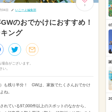
3
5月04日
いこーよ編集部
4年GWのおでかけにおすすめ！
0
ンキング
誕
る場合がございます。
さい。
ーク）も残り半分！ GWは、家族でたくさんおでかけ
よね。
2
れている97,000件以上のスポットのなかから、