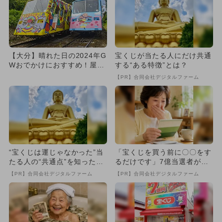
【大分】晴れた日の2024年G
宝くじが当たる人にだけ共通
Wおでかけにおすすめ！屋外
する“ある特徴”とは？
施設の人気ランキング
【PR】合同会社デジタルファーム
“宝くじは運じゃなかった”当
「宝くじを買う前に〇〇をす
たる人の“共通点”を知っただ
るだけです」7億当選者が続
け
出
【PR】合同会社デジタルファーム
【PR】合同会社デジタルファーム