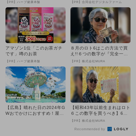
【PR】ハーブ健康本舗
【PR】合同会社デジタルファーム
アマゾン1位「このお茶ガチ
８月のロト6はこの方法で買
です」噂のお茶
え!!６つの数字が『完全一
致』する方法
【PR】ハーブ健康本舗
【PR】株式会社MURA
【広島】晴れた日の2024年G
【昭和43年以前生まれはロト
Wおでかけにおすすめ！屋外
６この数字を買うべき】6つ
施設の人気ランキング
の数字が「完全一致」する
【PR】株式会社MURA
方...
Recommended by