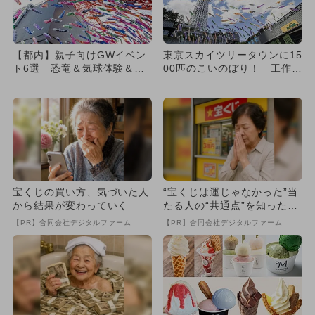
【都内】親子向けGWイベン
東京スカイツリータウンに15
ト6選 恐竜＆気球体験＆こ
00匹のこいのぼり！ 工作＆
いのぼりも
台湾祭も
宝くじの買い方、気づいた人
“宝くじは運じゃなかった”当
から結果が変わっていく
たる人の“共通点”を知っただ
け
【PR】合同会社デジタルファーム
【PR】合同会社デジタルファーム