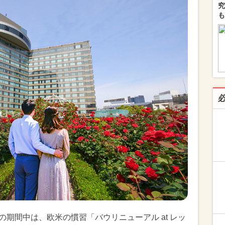
究
も
での期間中は、欧米の慣習「バウリニューアル at レッ