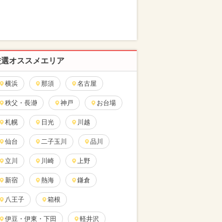
厳選オススメエリア
横浜
那須
名古屋
秩父・長瀞
神戸
お台場
札幌
日光
川越
仙台
二子玉川
品川
立川
川崎
上野
新宿
熱海
鎌倉
八王子
箱根
伊豆・伊東・下田
軽井沢