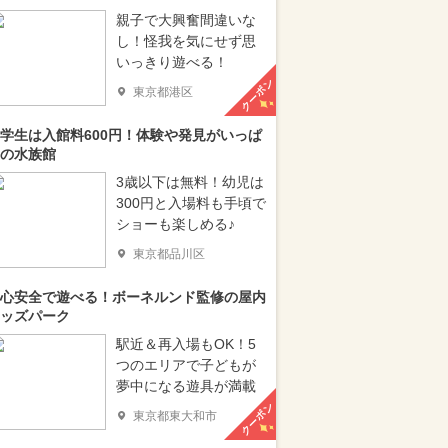
親子で大興奮間違いな
し！怪我を気にせず思
いっきり遊べる！
クーポン
東京都港区
学生は入館料600円！体験や発見がいっぱ
の水族館
3歳以下は無料！幼児は
300円と入場料も手頃で
ショーも楽しめる♪
東京都品川区
心安全で遊べる！ボーネルンド監修の屋内
ッズパーク
駅近＆再入場もOK！5
つのエリアで子どもが
夢中になる遊具が満載
クーポン
東京都東大和市