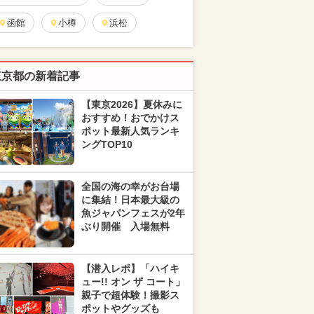
函館
小樽
浜松
東京都の新着記事
【東京2026】夏休みに
おすすめ！おでかけス
ポット最新人気ランキ
ングTOP10
全国の海の幸がお台場
に集結！日本最大級の
魚ジャパンフェスが2年
ぶり開催 入場無料
【潜入レポ】「ハイキ
ュー!! オン ザ コート」
親子で超体験！撮影ス
ポットやグッズも