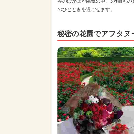
春のぽかぽか陽気の中、3万輪もの
のひとときを過ごせます。
秘密の花園でアフタヌ