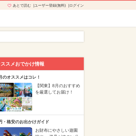
あとで読む
ユーザー登録(無料)
ログイン
オススメおでかけ情報
月のオススメはコレ！
【関東】8月のおすすめ
を厳選してお届け！
円・格安のお出かけガイド
お財布にやさしい遊園