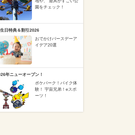
地や、 遊具がすごい公
園をチェック！
生日特典＆割引2026
おでかけバースデーア
イデア20選
026年ニューオープン！
ポケパーク！バイク体
験！ 宇宙兄弟！eスポ
ーツ！