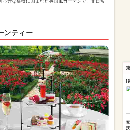
真っ赤な薔薇に囲まれた英国風ガーデンで、非日常
ーンティー
[
究
技