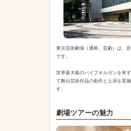
東京芸術劇場（通称、芸劇）は、音
です。
世界最大級のパイプオルガンを有す
て舞台芸術作品の創作と上演を実施
す。
劇場ツアーの魅力