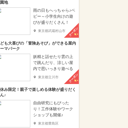
園地
雨の日もへっちゃら♪ベ
ビー～小学生向けの遊
びが盛りだくさん！
クーポン
東京都武蔵村山市
ども大喜びの「冒険あそび」ができる屋内
ーマパーク
妖精と話せたり雲の上
で跳んだり、涼しい屋
内で思いっきり遊べる
クーポン
東京都立川市
休み限定！親子で楽しめる体験が盛りだく
ん♪
自由研究にもぴった
り！工作体験やワーク
ショップも開催♪
東京都豊島区