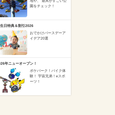
地や、 遊具がすごい公
園をチェック！
生日特典＆割引2026
おでかけバースデーア
イデア20選
026年ニューオープン！
ポケパーク！バイク体
験！ 宇宙兄弟！eスポ
ーツ！