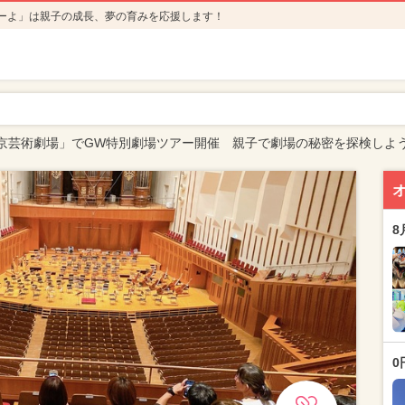
ーよ」は親子の成長、夢の育みを応援します！
京芸術劇場」でGW特別劇場ツアー開催 親子で劇場の秘密を探検しよ
8
0