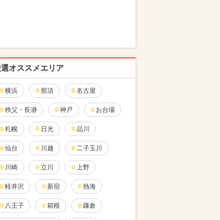
厳選オススメエリア
横浜
那須
名古屋
秩父・長瀞
神戸
お台場
札幌
日光
品川
仙台
川越
二子玉川
川崎
立川
上野
軽井沢
新宿
熱海
八王子
箱根
鎌倉