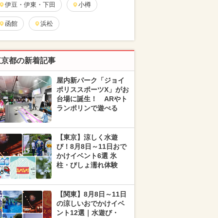
伊豆・伊東・下田
小樽
函館
浜松
東京都の新着記事
屋内新パーク「ジョイ
ポリススポーツX」がお
台場に誕生！ ARやト
ランポリンで遊べる
【東京】涼しく水遊
び！8月8日～11日おで
かけイベント6選 氷
柱・びしょ濡れ体験
【関東】8月8日～11日
の涼しいおでかけイベ
ント12選｜水遊び・