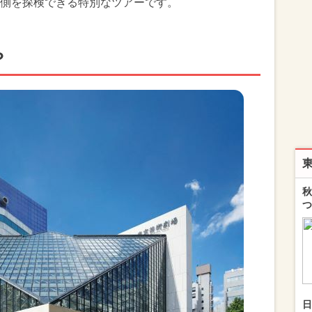
側を探検できる特別なツアーです。
？
秋
つ
日