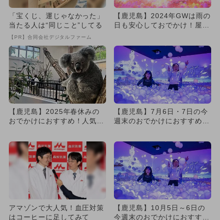
「宝くじ、運じゃなかった」
【鹿児島】2024年GWは雨の
当たる人は“同じこと”してる
日も安心しておでかけ！屋内
施設の人気ランキング
【PR】合同会社デジタルファーム
【鹿児島】2025年春休みの
【鹿児島】7月6日・7日の今
おでかけにおすすめ！人気の
週末のおでかけにおすすめ！
スポットランキング
人気のスポットランキング
アマゾンで大人気！血圧対策
【鹿児島】10月5日～6日の
はコーヒーに足してみて
今週末のおでかけにおすす