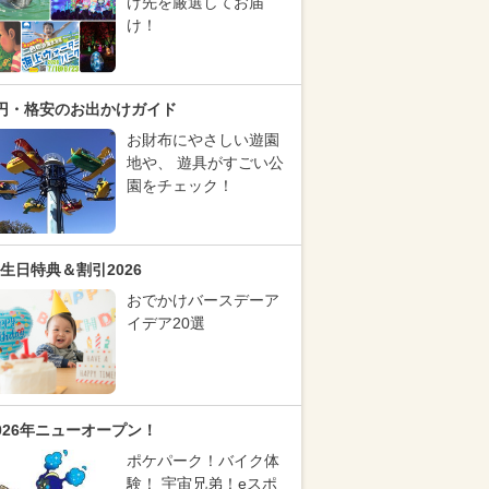
け先を厳選してお届
け！
円・格安のお出かけガイド
お財布にやさしい遊園
地や、 遊具がすごい公
園をチェック！
生日特典＆割引2026
おでかけバースデーア
イデア20選
026年ニューオープン！
ポケパーク！バイク体
験！ 宇宙兄弟！eスポ