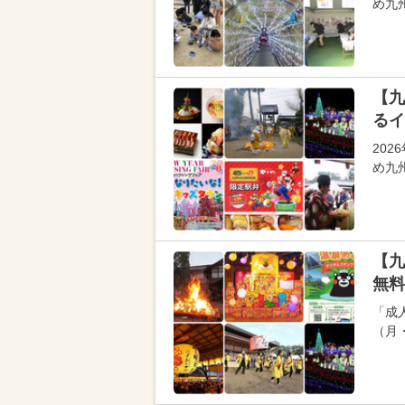
め九
【九
るイ
20
め九
【九
無料
「成
（月