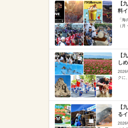
【九
料イ
「海の
（月
【九
しめ
20
クに
【九
るイ
20