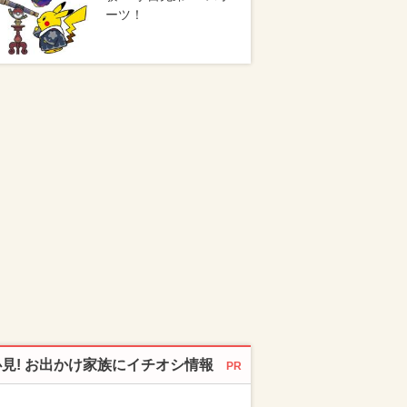
ーツ！
必見! お出かけ家族にイチオシ情報
PR