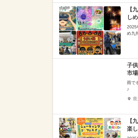
【九
しめ
20
め九
子供
市場
雨で
♪
鹿
【九
楽し