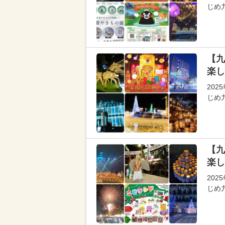
じめ
【九
楽し
202
じめ
【九
楽し
202
じめ