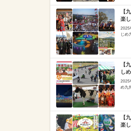
【九
楽し
202
じめ
【九
しめ
20
め九
【九
楽し