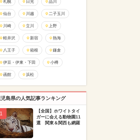
札幌
日光
品川
仙台
川越
二子玉川
川崎
立川
上野
軽井沢
新宿
熱海
八王子
箱根
鎌倉
伊豆・伊東・下田
小樽
函館
浜松
鹿児島県の人気記事ランキング
【全国】ホワイトタイ
1
ガーに会える動物園11
選 関東＆関西も網羅