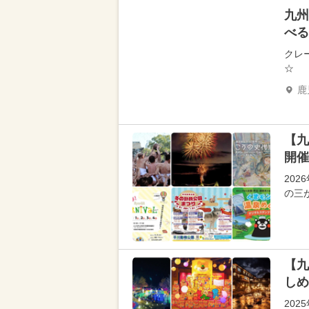
九州
べる
クレ
☆
鹿
【九
開催
20
の三
【九
しめ
202