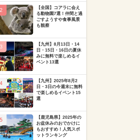
【全国】コアラに会え
2
る動物園7選！仲間と過
ごすようすや食事風景
も観察
【九州】8月13日・14
3
日・15日・16日の夏休
みに無料で楽しめるイ
ベント13選
【九州】2025年8月2
4
日・3日の今週末に無料
で楽しめるイベント15
選
【鹿児島県】2025年の
5
お盆休みのおでかけに
もおすすめ！人気スポ
ットランキング