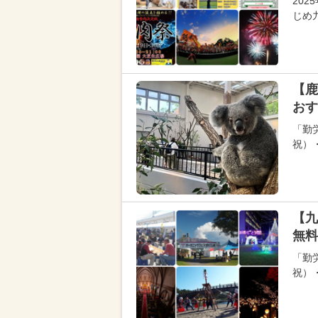
202
じめ
【鹿
おす
「勤
祝）
【九
無料
「勤
祝）