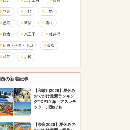
日光
二子玉川
品川
立川
川崎
上野
熱海
新宿
箱根
鎌倉
八王子
軽井沢
伊豆・伊東・下田
浜松
函館
小樽
関西の新着記事
【和歌山2026】夏休み
おでかけ最新ランキン
グTOP10 海上アスレチ
ック・川遊びも
【奈良2026】夏休みの