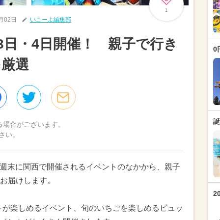
1
2月02日
いこーよ編集部
月3日・4日開催！ 親子で行き
0
を厳選
誕
る場合がございます。
さい。
）の週末に関西で開催されるイベントのなかから、親子
お届けします。
2
トが楽しめるイベント、旬のいちごを楽しめるビュッ