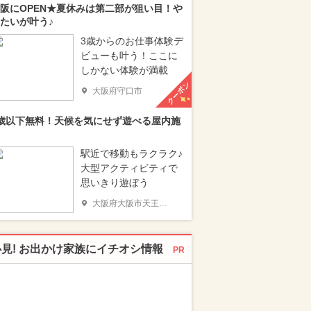
阪にOPEN★夏休みは第二部が狙い目！や
たいが叶う♪
3歳からのお仕事体験デ
ビューも叶う！ここに
しかない体験が満載
クーポン
大阪府守口市
歳以下無料！天候を気にせず遊べる屋内施
駅近で移動もラクラク♪
大型アクティビティで
思いきり遊ぼう
大阪府大阪市天王寺区
必見! お出かけ家族にイチオシ情報
PR