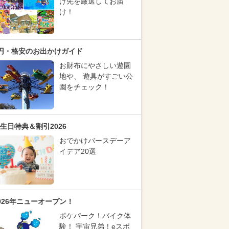
け先を厳選してお届
け！
円・格安のお出かけガイド
お財布にやさしい遊園
地や、 遊具がすごい公
園をチェック！
生日特典＆割引2026
おでかけバースデーア
イデア20選
026年ニューオープン！
ポケパーク！バイク体
験！ 宇宙兄弟！eスポ