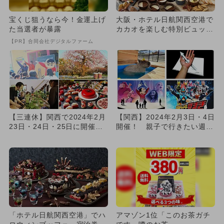
宝くじ狙うなら今！金運上げ
大阪・ホテル日航関西空港で
た当選者が暴露
カカオを楽しむ特別ビュッフ
ェ 30種以上のメニューを
【PR】合同会社デジタルファーム
堪...
【三連休】関西で2024年2月
【関西】2024年2月3日・4日
23日・24日・25日に開催！
開催！ 親子で行きたい週末
親子で行きたいイベ...
イベントを厳選
「ホテル日航関西空港」でハ
アマゾン1位「このお茶ガチ