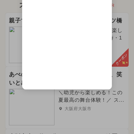
大阪府のオススメおでかけ
PR
親子で手打ちうどん作り体験｜大阪四ツ橋
家族みんなでたっぷり楽し
む1時間半♪10時・14時・1
7時開始
大阪府大阪市西区
クーポン
あべのハルカス直結・近鉄アート館で、笑
いと感動...
＼幼児から楽しめる！この
夏最高の舞台体験！／ ス...
大阪府大阪市