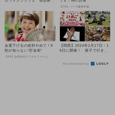
ロウィンブッフェ 宿泊券当
です」噂のお茶
たる抽選会＆フォトスポット
【PR】ハーブ健康本舗
も
金運下げるの絶対やめて！9
【関西】2024年2月17日・1
割が知らない“貯金術”
8日に開催！ 親子で行きた
いイベントを厳選
【PR】合同会社デジタルファーム
Recommended by