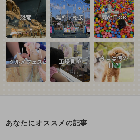
恐竜
無料・格安
雨の日OK
今日は何の
グルメフェス
工場見学
日？
あなたにオススメの記事